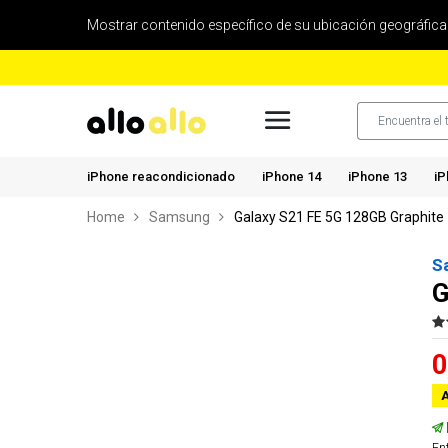
Mostrar contenido específico de su ubicación geográfica
iPhone reacondicionado
iPhone 14
iPhone 13
iP
Home
Samsung
Galaxy S21 FE 5G 128GB Graphite
S
G
0
A