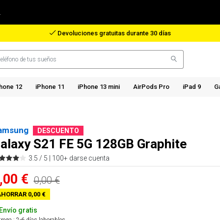
.
Reembolso en caso de pérdida del paquete
hone 12
iPhone 11
iPhone 13 mini
AirPods Pro
iPad 9
G
amsung
DESCUENTO
alaxy S21 FE 5G 128GB Graphite
3.5 / 5 |
100+ darse cuenta
,00 €
0,00 €
HORRAR 0,00 €
Envío gratis