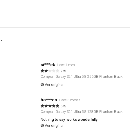
.
si***ek
Hace 1 mes
2/5
Compra : Galaxy S21 Ultra 5G 256GB Phantom Black
Ver original
ha***co
Hace 3 meses
5/5
Compra : Galaxy S21 Ultra 5G 128GB Phantom Black
Nothing to say, works wonderfully
Ver original