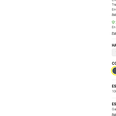
Ent
Tr
En
Pol
En 
Pol
HA
CO
E
10
ES
Ga
Pol