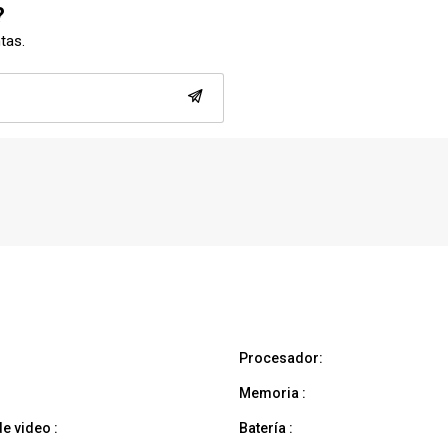
?
ntas.
Procesador:
Memoria :
e video :
Batería :