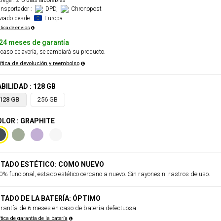
rega : 2-6 días laborables
ansportador :
DPD,
Chronopost
viado desde:
Europa
itica de envios
24 meses de garantía
caso de avería, se cambiará su producto.
ítica de devolución y reembolso
BILIDAD : 128 GB
128 GB
256 GB
LOR : GRAPHITE
STADO ESTÉTICO: COMO NUEVO
0% funcional, estado estético cercano a nuevo. Sin rayones ni rastros de uso.
TADO DE LA BATERÍA: ÓPTIMO
rantía de 6 meses en caso de batería defectuosa.
ítica de garantía de la batería