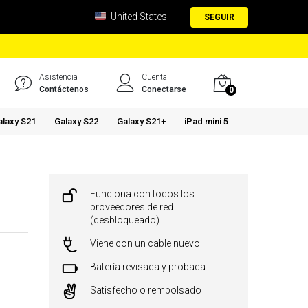
United States
SEGUIR
Asistencia
Cuenta
Contáctenos
Conectarse
0
alaxy S21
Galaxy S22
Galaxy S21+
iPad mini 5
Funciona con todos los
proveedores de red
(desbloqueado)
Viene con un cable nuevo
Batería revisada y probada
Satisfecho o rembolsado