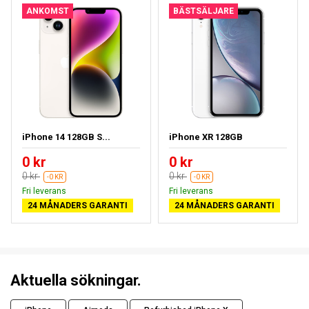
ANKOMST
BÄSTSÄLJARE
iPhone 14 128GB S...
iPhone XR 128GB
0 kr
0 kr
0 kr
0 kr
-0 KR
-0 KR
Fri leverans
Fri leverans
24 MÅNADERS GARANTI
24 MÅNADERS GARANTI
Aktuella sökningar.