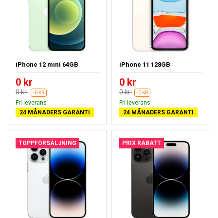
iPhone 12 mini 64GB
iPhone 11 128GB
0 kr
0 kr
0 kr
0 kr
-0 KR
-0 KR
Fri leverans
Fri leverans
24 MÅNADERS GARANTI
24 MÅNADERS GARANTI
TOPPFÖRSÄLJNING
PRIX RABATT