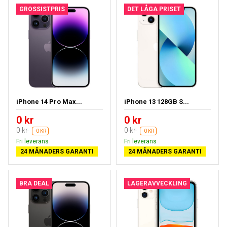
GROSSISTPRIS
DET LÅGA PRISET
iPhone 14 Pro Max...
iPhone 13 128GB S...
0 kr
0 kr
0 kr
0 kr
-0 KR
-0 KR
Fri leverans
Fri leverans
24 MÅNADERS GARANTI
24 MÅNADERS GARANTI
BRA DEAL
LAGERAVVECKLING