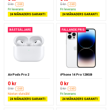
0 kr
0 kr
-0 KR
-0 KR
Fri leverans
Fri leverans
24 MÅNADERS GARANTI
24 MÅNADERS GARANTI
BÄSTSÄLJARE
FALLANDE PRIS
AirPods Pro 2
iPhone 14 Pro 128GB
0 kr
0 kr
0 kr
0 kr
-0 KR
-0 KR
Nästan slutsåld
Fri leverans
24 MÅNADERS GARANTI
24 MÅNADERS GARANTI