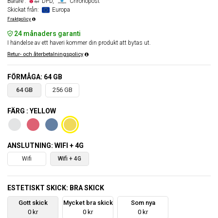
Bärare :
DPD,
Chronopost
Skickat från:
Europa
Fraktpolicy
24 månaders garanti
I händelse av ett haveri kommer din produkt att bytas ut.
Retur- och återbetalningspolicy
FÖRMÅGA: 64 GB
64 GB
256 GB
FÄRG : YELLOW
ANSLUTNING: WIFI + 4G
Wifi
Wifi + 4G
ESTETISKT SKICK: BRA SKICK
Gott skick
Mycket bra skick
Som nya
0 kr
0 kr
0 kr