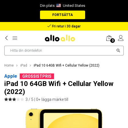
Din plats:
United States
FORTSÄTTA
Ersättning vid förlorat paket
0
Home
iPad
iPad 10 64GB Wifi + Cellular Yellow (2022)
Apple
GROSSISTPRIS
iPad 10 64GB Wifi + Cellular Yellow
(2022)
3 / 5 |
0+ lägga märke till