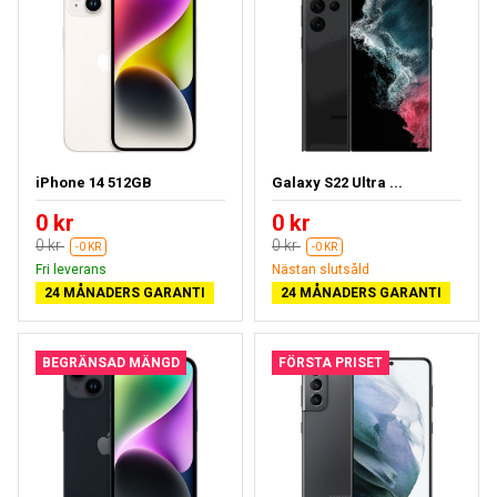
iPhone 14 512GB
Galaxy S22 Ultra ...
0 kr
0 kr
0 kr
0 kr
-0 KR
-0 KR
Fri leverans
Nästan slutsåld
24 MÅNADERS GARANTI
24 MÅNADERS GARANTI
BEGRÄNSAD MÄNGD
FÖRSTA PRISET