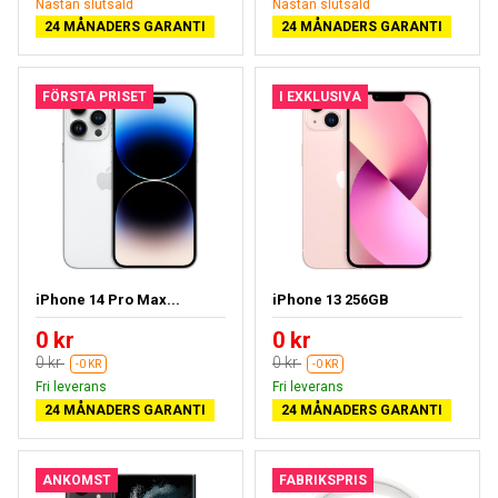
Nästan slutsåld
Nästan slutsåld
24 MÅNADERS GARANTI
24 MÅNADERS GARANTI
FÖRSTA PRISET
I EXKLUSIVA
iPhone 14 Pro Max...
iPhone 13 256GB
0 kr
0 kr
0 kr
0 kr
-0 KR
-0 KR
Fri leverans
Fri leverans
24 MÅNADERS GARANTI
24 MÅNADERS GARANTI
ANKOMST
FABRIKSPRIS