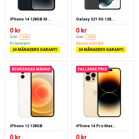
iPhone 14 128GB M...
Galaxy S21 5G 128...
0 kr
0 kr
0 kr
0 kr
-0 KR
-0 KR
Fri leverans
Nästan slutsåld
24 MÅNADERS GARANTI
24 MÅNADERS GARANTI
BEGRÄNSAD MÄNGD
FALLANDE PRIS
iPhone 12 128GB
iPhone 14 Pro Max...
0 kr
0 kr