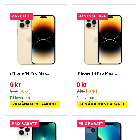
ANKOMST
BÄSTSÄLJARE
iPhone 14 Pro Max...
iPhone 14 Pro Max...
0 kr
0 kr
0 kr
0 kr
-0 KR
-0 KR
Fri leverans
Fri leverans
24 MÅNADERS GARANTI
24 MÅNADERS GARANTI
PRIX RABATT
PRIX RABATT