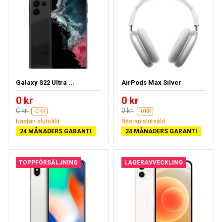
Galaxy S22 Ultra ...
AirPods Max Silver
0 kr
0 kr
0 kr
0 kr
-0 KR
-0 KR
Nästan slutsåld
Nästan slutsåld
24 MÅNADERS GARANTI
24 MÅNADERS GARANTI
TOPPFÖRSÄLJNING
LAGERAVVECKLING