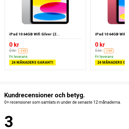
iPad 10 64GB Wifi Silver (2...
iPad 10 64GB Wifi 
0 kr
0 kr
0 kr
0 kr
-0 KR
-0 KR
Fri leverans
Fri leverans
24 MÅNADERS GARANTI
24 MÅNADERS GA
Kundrecensioner och betyg.
0+ recensioner som samlats in under de senaste 12 månaderna.
3