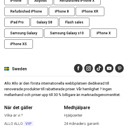
iPhone
Airpods
Refurbished iPhone X
Refurbished iPhone
iPhone 8
iPhone XR
iPad Pro
Galaxy S8
Flash sales
Samsung Galaxy
Samsung Galaxy s10
iPhone X
iPhone XS
Sweden
Allo Allo är den första internationella webbplatsen dedikerad till
renoverade produkter till rabatterade priser. Vår hemlighet ? Ingen
mellanhand och priser upp till 30 % billigare än marknadsgenomsnittet.
När det gäller
Medhjälpare
Vilka är vi ?
Hjälpcenter
ALLO ALLO
VIP
24 månaders garanti