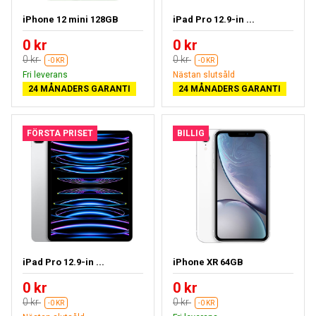
iPhone 12 mini 128GB
iPad Pro 12.9-in ...
0 kr
0 kr
0 kr
0 kr
-0 KR
-0 KR
Fri leverans
Nästan slutsåld
24 MÅNADERS GARANTI
24 MÅNADERS GARANTI
FÖRSTA PRISET
BILLIG
iPad Pro 12.9-in ...
iPhone XR 64GB
0 kr
0 kr
0 kr
0 kr
-0 KR
-0 KR