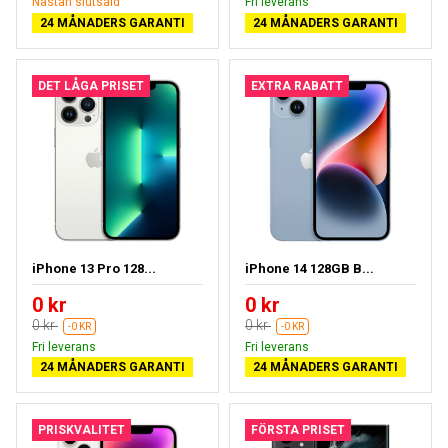
Nästan slutsåld
Fri leverans
24 MÅNADERS GARANTI
24 MÅNADERS GARANTI
DET LÅGA PRISET
EXTRA RABATT
iPhone 13 Pro 128...
iPhone 14 128GB B...
0 kr
0 kr
0 kr
0 kr
-0 KR
-0 KR
Fri leverans
Fri leverans
24 MÅNADERS GARANTI
24 MÅNADERS GARANTI
PRISKVALITET
FÖRSTA PRISET