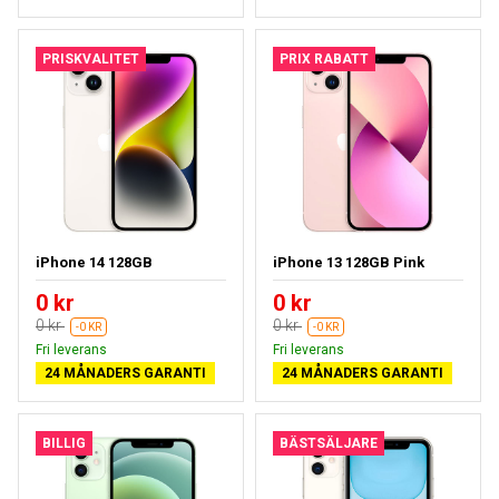
PRISKVALITET
PRIX RABATT
iPhone 14 128GB
iPhone 13 128GB Pink
0 kr
0 kr
0 kr
0 kr
-0 KR
-0 KR
Fri leverans
Fri leverans
24 MÅNADERS GARANTI
24 MÅNADERS GARANTI
BILLIG
BÄSTSÄLJARE