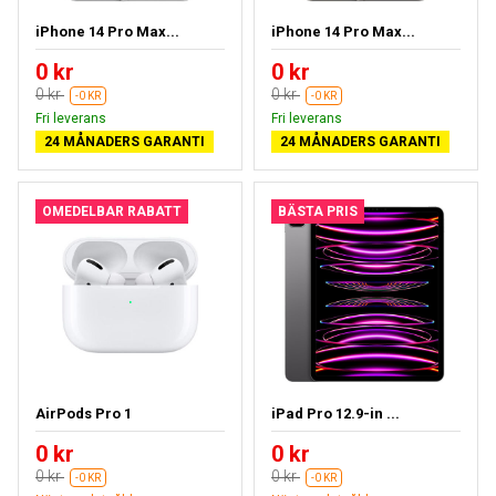
iPhone 14 Pro Max...
iPhone 14 Pro Max...
0 kr
0 kr
0 kr
0 kr
-0 KR
-0 KR
Fri leverans
Fri leverans
24 MÅNADERS GARANTI
24 MÅNADERS GARANTI
OMEDELBAR RABATT
BÄSTA PRIS
AirPods Pro 1
iPad Pro 12.9-in ...
0 kr
0 kr
0 kr
0 kr
-0 KR
-0 KR