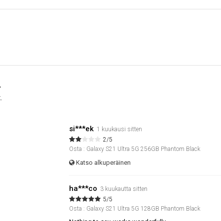
.
.
si***ek
1 kuukausi sitten
2/5
Osta : Galaxy S21 Ultra 5G 256GB Phantom Black
Katso alkuperäinen
ha***co
3 kuukautta sitten
5/5
Osta : Galaxy S21 Ultra 5G 128GB Phantom Black