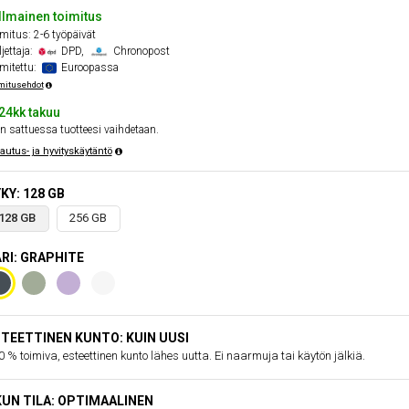
Ilmainen toimitus
mitus: 2-6 työpäivät
jettaja:
DPD,
Chronopost
mitettu:
Euroopassa
mitusehdot
24kk takuu
n sattuessa tuotteesi vaihdetaan.
autus- ja hyvityskäytäntö
KY: 128 GB
128 GB
256 GB
RI: GRAPHITE
TEETTINEN KUNTO: KUIN UUSI
 % toimiva, esteettinen kunto lähes uutta. Ei naarmuja tai käytön jälkiä.
UN TILA: OPTIMAALINEN