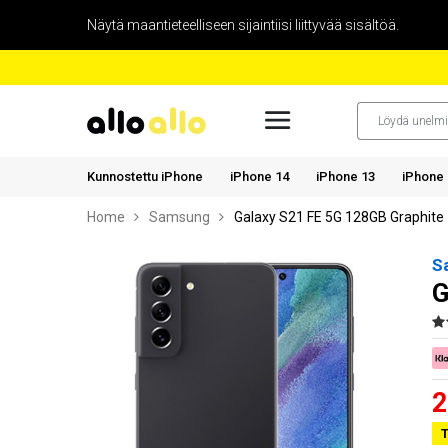
Näytä maantieteelliseen sijaintiisi liittyvää sisältöä.
Kunnostettu iPhone
iPhone 14
iPhone 13
iPhone 
Home
Samsung
Galaxy S21 FE 5G 128GB Graphite
S
G
2
T