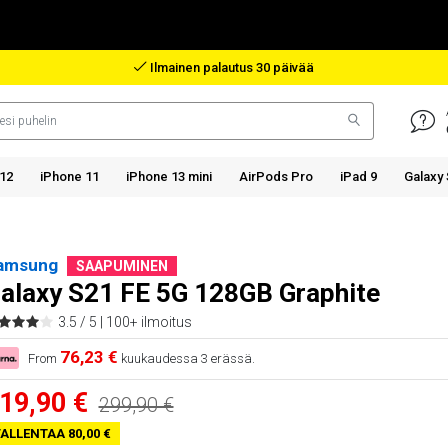
Korvaus paketin kadonessa
12
iPhone 11
iPhone 13 mini
AirPods Pro
iPad 9
Galaxy
amsung
SAAPUMINEN
alaxy S21 FE 5G 128GB Graphite
3.5 / 5 |
100+ ilmoitus
76,23 €
From
kuukaudessa 3 erässä.
19,90 €
299,90 €
ALLENTAA 80,00 €