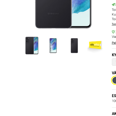
Toi
Kul
Toi
Toi
Via
Pal
KY
VÄ
ES
100
AK