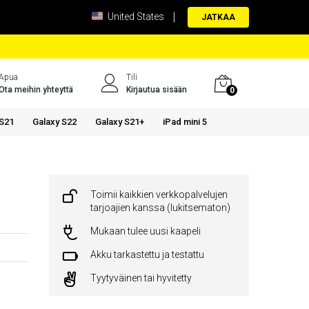
United States
JATKAA
Apua
Tili
Ota meihin yhteyttä
Kirjautua sisään
0
 S21
Galaxy S22
Galaxy S21+
iPad mini 5
Toimii kaikkien verkkopalvelujen
tarjoajien kanssa (lukitsematon)
Mukaan tulee uusi kaapeli
Akku tarkastettu ja testattu
Tyytyväinen tai hyvitetty