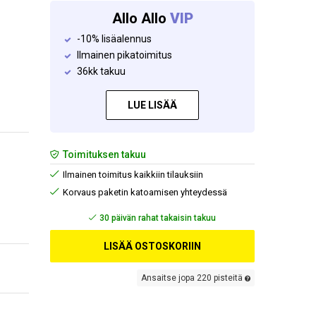
Allo Allo
VIP
-10% lisäalennus
Ilmainen pikatoimitus
36kk takuu
LUE LISÄÄ
Toimituksen takuu
Ilmainen toimitus kaikkiin tilauksiin
Korvaus paketin katoamisen yhteydessä
Ilmainen toimitus
LISÄÄ OSTOSKORIIN
Ansaitse jopa 220 pisteitä