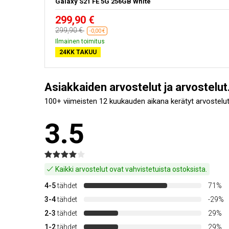
Galaxy S21 FE 5G 256GB White
299,90 €
299,90 €
-0,00 €
Ilmainen toimitus
24KK TAKUU
Asiakkaiden arvostelut ja arvostelut
100+ viimeisten 12 kuukauden aikana kerätyt arvostelut
3.5
Kaikki arvostelut ovat vahvistetuista ostoksista.
4-5
tähdet
71%
3-4
tähdet
-29%
2-3
tähdet
29%
1-2
tähdet
29%