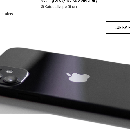
Nothing to say, works wonderfully
Katso alkuperäinen
n alaisia.
LUE KAI