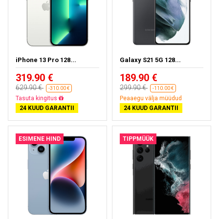
iPhone 13 Pro 128...
Galaxy S21 5G 128...
319.90 €
189.90 €
629.90 €
299.90 €
-310.00 €
-110.00 €
Tasuta kohaletoimetamine
Peaaegu välja müüdud
24 KUUD GARANTII
24 KUUD GARANTII
ESIMENE HIND
TIPPMÜÜK