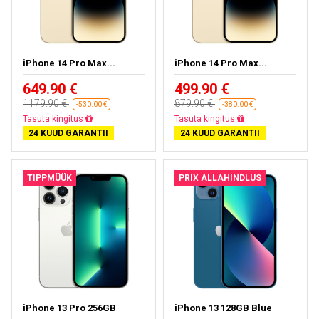
iPhone 14 Pro Max...
iPhone 14 Pro Max...
649.90 €
499.90 €
1179.90 €
879.90 €
-530.00 €
-380.00 €
Tasuta kohaletoimetamine
Tasuta kohaletoimetamine
24 KUUD GARANTII
24 KUUD GARANTII
TIPPMÜÜK
PRIX ALLAHINDLUS
iPhone 13 Pro 256GB
iPhone 13 128GB Blue