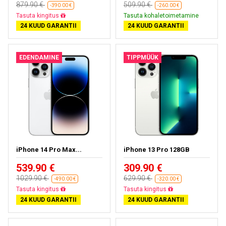
879.90 €
509.90 €
-390.00 €
-260.00 €
Tasuta kohaletoimetamine
Tasuta kohaletoimetamine
24 KUUD GARANTII
24 KUUD GARANTII
EDENDAMINE
TIPPMÜÜK
iPhone 14 Pro Max...
iPhone 13 Pro 128GB
539.90 €
309.90 €
1029.90 €
629.90 €
-490.00 €
-320.00 €
Tasuta kohaletoimetamine
Tasuta kohaletoimetamine
24 KUUD GARANTII
24 KUUD GARANTII