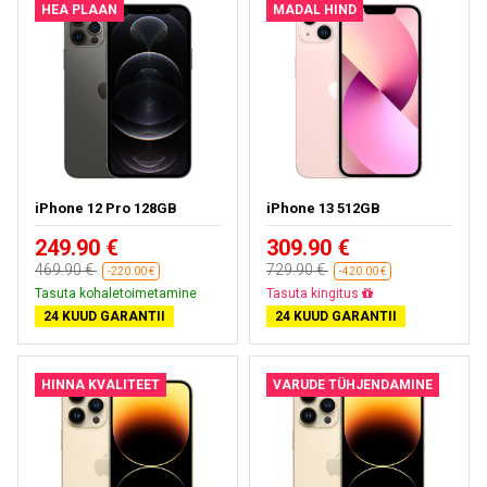
HEA PLAAN
MADAL HIND
iPhone 12 Pro 128GB
iPhone 13 512GB
249.90 €
309.90 €
469.90 €
729.90 €
-220.00 €
-420.00 €
Tasuta kohaletoimetamine
Tasuta kohaletoimetamine
24 KUUD GARANTII
24 KUUD GARANTII
HINNA KVALITEET
VARUDE TÜHJENDAMINE