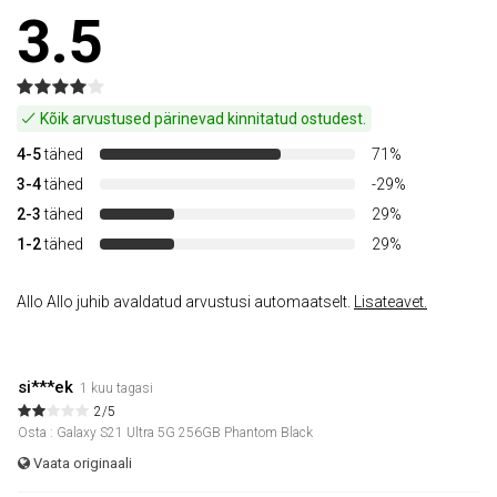
3.5
Kõik arvustused pärinevad kinnitatud ostudest.
4-5
tähed
71%
3-4
tähed
-29%
2-3
tähed
29%
1-2
tähed
29%
Allo Allo juhib avaldatud arvustusi automaatselt.
Lisateavet.
si***ek
1 kuu tagasi
2/5
Osta : Galaxy S21 Ultra 5G 256GB Phantom Black
Vaata originaali