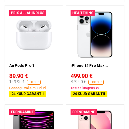
PRIX ALLAHINDLUS
HEA TEHING
AirPods Pro 1
iPhone 14 Pro Max...
89.90 €
499.90 €
149.90 €
879.90 €
-60.00 €
-380.00 €
Peaaegu välja müüdud
Tasuta kohaletoimetamine
24 KUUD GARANTII
24 KUUD GARANTII
EDENDAMINE
EDENDAMINE