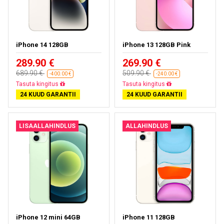
iPhone 14 128GB
iPhone 13 128GB Pink
289.90 €
269.90 €
689.90 €
509.90 €
-400.00 €
-240.00 €
Tasuta kohaletoimetamine
Tasuta kohaletoimetamine
24 KUUD GARANTII
24 KUUD GARANTII
LISAALLAHINDLUS
ALLAHINDLUS
iPhone 12 mini 64GB
iPhone 11 128GB