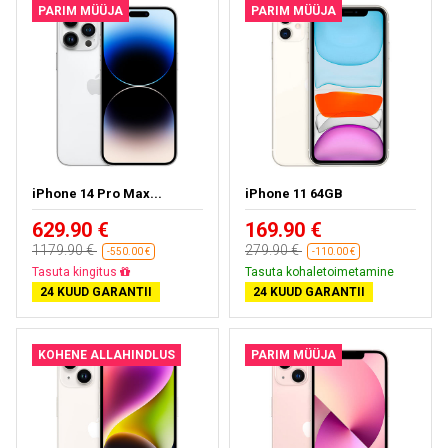
PARIM MÜÜJA
PARIM MÜÜJA
iPhone 14 Pro Max...
iPhone 11 64GB
629.90 €
169.90 €
1179.90 €
279.90 €
-550.00 €
-110.00 €
Tasuta kohaletoimetamine
Tasuta kohaletoimetamine
24 KUUD GARANTII
24 KUUD GARANTII
KOHENE ALLAHINDLUS
PARIM MÜÜJA