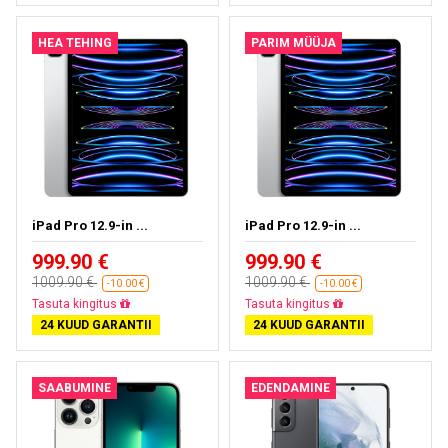
HEA TEHING
PARIM MÜÜJA
iPad Pro 12.9-in ...
iPad Pro 12.9-in ...
999.90 €
999.90 €
1009.90 €
1009.90 €
-10.00 €
-10.00 €
Peaaegu välja müüdud
Peaaegu välja müüdud
24 KUUD GARANTII
24 KUUD GARANTII
SAABUMINE
EDENDAMINE