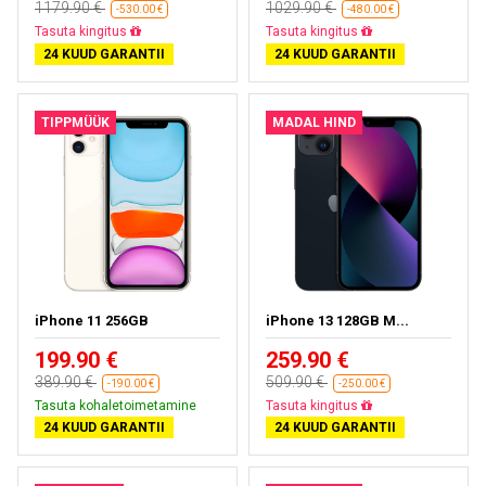
1179.90 €
1029.90 €
-530.00 €
-480.00 €
Tasuta kohaletoimetamine
Tasuta kohaletoimetamine
24 KUUD GARANTII
24 KUUD GARANTII
TIPPMÜÜK
MADAL HIND
iPhone 11 256GB
iPhone 13 128GB M...
199.90 €
259.90 €
389.90 €
509.90 €
-190.00 €
-250.00 €
Tasuta kohaletoimetamine
Tasuta kohaletoimetamine
24 KUUD GARANTII
24 KUUD GARANTII