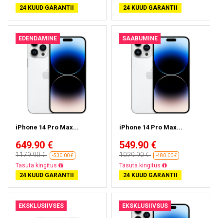
24 KUUD GARANTII
24 KUUD GARANTII
EDENDAMINE
SAABUMINE
iPhone 14 Pro Max...
iPhone 14 Pro Max...
649.90 €
549.90 €
1179.90 €
1029.90 €
-530.00 €
-480.00 €
Tasuta kohaletoimetamine
Tasuta kohaletoimetamine
24 KUUD GARANTII
24 KUUD GARANTII
EKSKLUSIIVSES
EKSKLUSIIVSUS