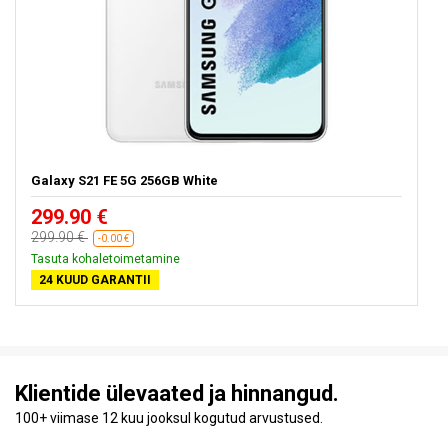
Galaxy S21 FE 5G 256GB White
299.90 €
299.90 €
-0.00 €
Tasuta kohaletoimetamine
24 KUUD GARANTII
Klientide ülevaated ja hinnangud.
100+ viimase 12 kuu jooksul kogutud arvustused.