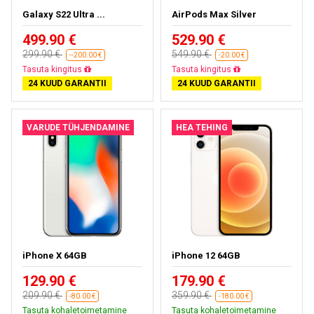
Galaxy S22 Ultra ...
AirPods Max Silver
499.90 €
529.90 €
299.90 €
549.90 €
--200.00 €
-20.00 €
Peaaegu välja müüdud
Peaaegu välja müüdud
24 KUUD GARANTII
24 KUUD GARANTII
VARUDE TÜHJENDAMINE
HEA TEHING
iPhone X 64GB
iPhone 12 64GB
129.90 €
179.90 €
209.90 €
359.90 €
-80.00 €
-180.00 €
Tasuta kohaletoimetamine
Tasuta kohaletoimetamine