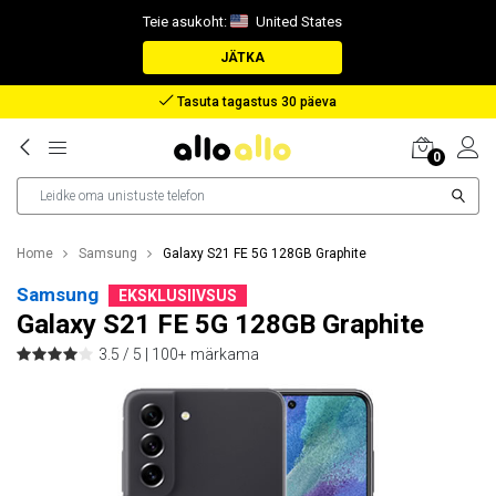
Teie asukoht:
United States
JÄTKA
Hüvitis paki kaotamise korral
0
Home
Samsung
Galaxy S21 FE 5G 128GB Graphite
Samsung
EKSKLUSIIVSUS
Galaxy S21 FE 5G 128GB Graphite
3.5 / 5 |
100+ märkama