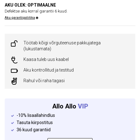
AKU OLEK: OPTIMAALNE
Defektse aku korral garantii 6 kuud.
Aku garantiipoliitika
Töötab kõigi võrguteenuse pakkujatega
(lukustamata)
Kaasa tuleb uus kaabel
Aku kontrollitud ja testitud
Rahul või raha tagasi
Allo Allo
VIP
-10% lisaallahindlus
Tasuta kiirpostitus
36 kuud garantiid