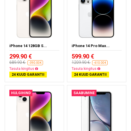
iPhone 14 128GB S...
iPhone 14 Pro Max...
299.90 €
599.90 €
689.90 €
1209.90 €
-390.00 €
-610.00 €
Tasuta kohaletoimetamine
Tasuta kohaletoimetamine
24 KUUD GARANTII
24 KUUD GARANTII
HULGIHIND
SAABUMINE