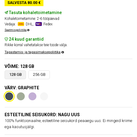
SALVESTA 80.00 €
Tasuta kohaletoimetamine
Kohaletoimetamine: 2-6 tööpäevad
Vedaja:
DHL,
Fedex
Saatmispoliitika
24 kuud garantiid
Rikke korral vahetatakse teie toode välja.
Tagastamis- ja tagasimaksepoliitika
VÕIME: 128 GB
128 GB
256 GB
VÄRV: GRAPHITE
ESTEETILINE SEISUKORD: NAGU UUS
100% funktsionaalne, esteetiline seisukord peaaegu uus. Ei mingeid kriime
ega kasutusjälgi.