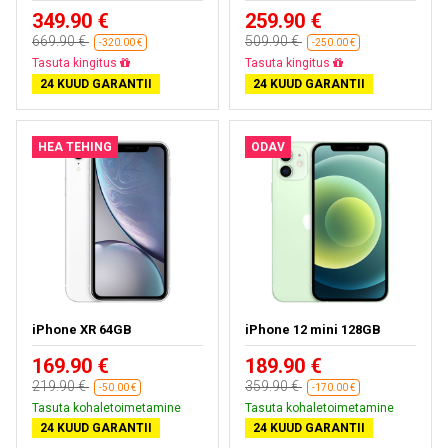
349.90 €
259.90 €
669.90 €
509.90 €
-320.00 €
-250.00 €
Tasuta kohaletoimetamine
Tasuta kohaletoimetamine
24 KUUD GARANTII
24 KUUD GARANTII
HEA TEHING
ODAV
iPhone XR 64GB
iPhone 12 mini 128GB
169.90 €
189.90 €
219.90 €
359.90 €
-50.00 €
-170.00 €
Tasuta kohaletoimetamine
Tasuta kohaletoimetamine
24 KUUD GARANTII
24 KUUD GARANTII