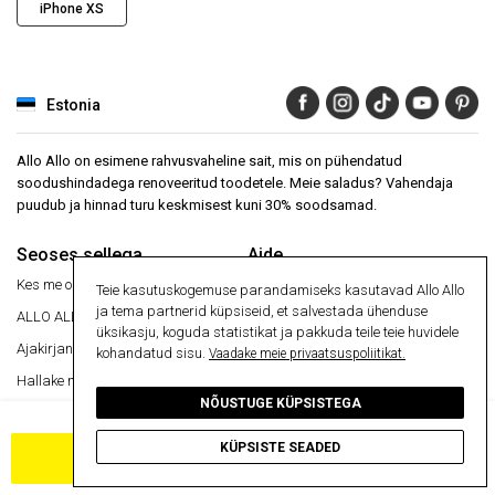
iPhone XS
Estonia
Allo Allo on esimene rahvusvaheline sait, mis on pühendatud
soodushindadega renoveeritud toodetele. Meie saladus? Vahendaja
puudub ja hinnad turu keskmisest kuni 30% soodsamad.
Seoses sellega
Aide
Kes me oleme ?
Abikeskus
Teie kasutuskogemuse parandamiseks kasutavad Allo Allo
ja tema partnerid küpsiseid, et salvestada ühenduse
ALLO ALLO
VIP
24 kuud garantii
üksikasju, koguda statistikat ja pakkuda teile teie huvidele
Ajakirjanduse artiklid
Turvaline makse
kohandatud sisu.
Vaadake meie privaatsuspoliitikat.
Hallake minu küpsiseid
Tasuta kohaletoimetamine
NÕUSTUGE KÜPSISTEGA
Kauba tagastamine
Tasuta kohaletoimetamine
Teave
KÜPSISTE SEADED
Turvaline makse
LISA OSTUKORVI
Tingimused