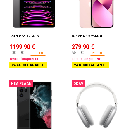
iPad Pro 12.9-in ...
iPhone 13 256GB
1199.90 €
279.90 €
1009.90 €
559.90 €
--190.00 €
-280.00 €
Peaaegu välja müüdud
Tasuta kohaletoimetamine
24 KUUD GARANTII
24 KUUD GARANTII
HEA PLAAN
ODAV