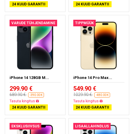
24 KUUD GARANTII
24 KUUD GARANTII
VARUDE TÜHJENDAMINE
TIPPMÜÜK
iPhone 14 128GB M...
iPhone 14 Pro Max...
299.90 €
549.90 €
689.90 €
1029.90 €
-390.00 €
-480.00 €
Tasuta kohaletoimetamine
Tasuta kohaletoimetamine
24 KUUD GARANTII
24 KUUD GARANTII
EKSKLUSIIVSUS
LISAALLAHINDLUS