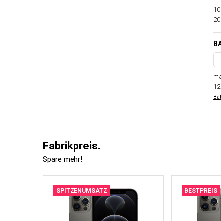
10
20
B
ma
12
Bat
Fabrikpreis.
Spare mehr!
SPITZENUMSATZ
BESTPREIS