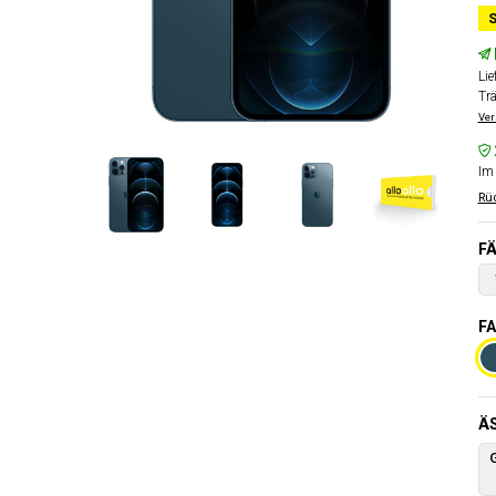
S
Lie
Tr
Ver
Im 
Rüc
FÄ
FA
Ä