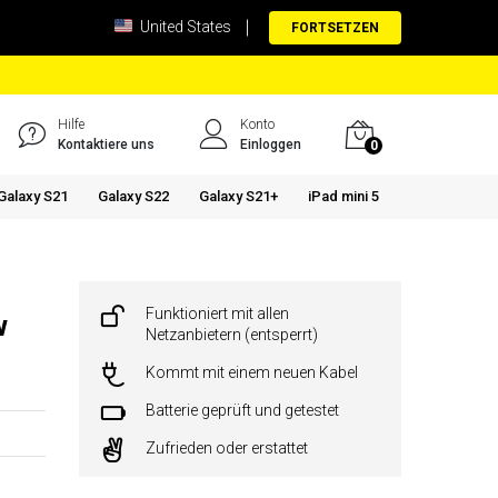
United States
FORTSETZEN
Hilfe
Konto
Kontaktiere uns
Einloggen
0
Galaxy S21
Galaxy S22
Galaxy S21+
iPad mini 5
Funktioniert mit allen
w
Netzanbietern (entsperrt)
Kommt mit einem neuen Kabel
Batterie geprüft und getestet
Zufrieden oder erstattet