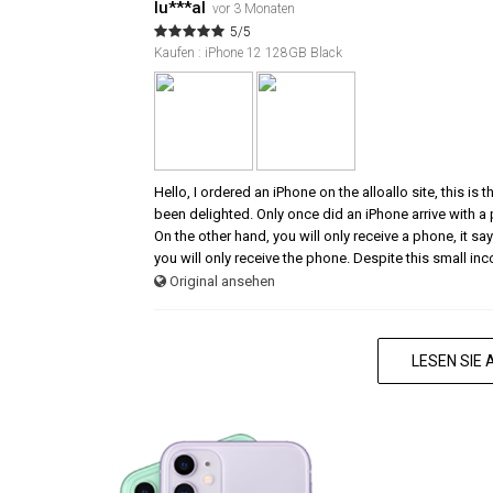
lu***al
vor 3 Monaten
5/5
Kaufen : iPhone 12 128GB Black
Hello, I ordered an iPhone on the alloallo site, this is
been delighted. Only once did an iPhone arrive with a
On the other hand, you will only receive a phone, it says
you will only receive the phone. Despite this small in
Original ansehen
LESEN SIE