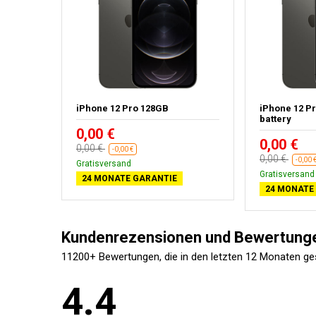
ver -
iPhone 12 Pro 128GB
iPhone 12 P
battery
0,00 €
0,00 €
0,00 €
-0,00 €
0,00 €
-0,00 
Gratisversand
Gratisversand
24 MONATE GARANTIE
24 MONATE
Kundenrezensionen und Bewertung
11200+ Bewertungen, die in den letzten 12 Monaten g
4.4