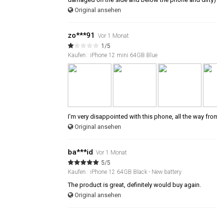
Original ansehen
zo***91
Vor 1 Monat
1/5
Kaufen : iPhone 12 mini 64GB Blue
I’m very disappointed with this phone, all the way fro
Original ansehen
ba***id
Vor 1 Monat
5/5
Kaufen : iPhone 12 64GB Black - New battery
The product is great, definitely would buy again.
Original ansehen