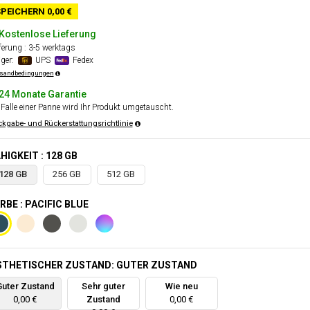
PEICHERN 0,00 €
Kostenlose Lieferung
ferung : 3-5 werktags
äger:
UPS
Fedex
sandbedingungen
24 Monate Garantie
Falle einer Panne wird Ihr Produkt umgetauscht.
kgabe- und Rückerstattungsrichtlinie
HIGKEIT : 128 GB
128 GB
256 GB
512 GB
RBE : PACIFIC BLUE
STHETISCHER ZUSTAND: GUTER ZUSTAND
Guter Zustand
Sehr guter
Wie neu
0,00 €
Zustand
0,00 €