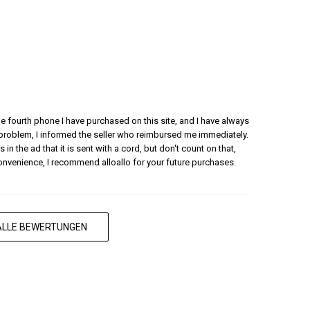
 the fourth phone I have purchased on this site, and I have always
 problem, I informed the seller who reimbursed me immediately.
 in the ad that it is sent with a cord, but don't count on that,
convenience, I recommend alloallo for your future purchases.
 ALLE BEWERTUNGEN