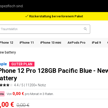
 spezifisch sind.
Rückerstattung bei verlorenem Paket
iPhone 12
iPhone 11
iPhone 13 mini
AirPods Pro
iPad 9
New battery
pple
GUTER PLAN
Phone 12 Pro 128GB Pacific Blue - Ne
attery
4.4 / 5 |
11200+ Notiz
0,00 €
Von
pro Monat in 3 Raten.
,00 €
0,00 €