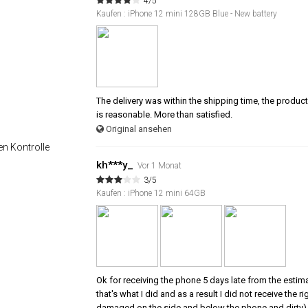
4/5
Kaufen : iPhone 12 mini 128GB Blue - New battery
The delivery was within the shipping time, the product 
is reasonable. More than satisfied.
Original ansehen
en Kontrolle
kh***y_
Vor 1 Monat
3/5
Kaufen : iPhone 12 mini 64GB
Ok for receiving the phone 5 days late from the estim
that's what I did and as a result I did not receive the
damaged on the side and below the phone and dirty) 