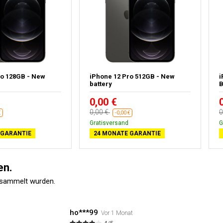
ro 128GB - New
iPhone 12 Pro 512GB - New
i
battery
B
0,00 €
0,00 €
0
€
-0,00 €
Gratisversand
G
 GARANTIE
24 MONATE GARANTIE
en.
esammelt wurden.
ho***99
Vor 1 Monat