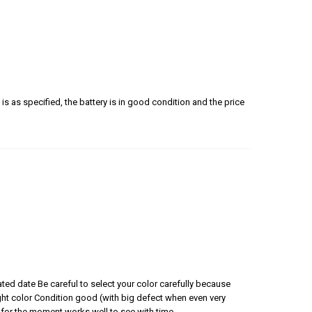
is as specified, the battery is in good condition and the price
ated date Be careful to select your color carefully because
 right color Condition good (with big defect when even very
for the moment works well to see with time