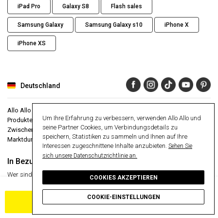
iPad Pro
Galaxy S8
Flash sales
Samsung Galaxy
Samsung Galaxy s10
iPhone X
iPhone XS
Deutschland
Allo Allo ist die erste internationale Website, die generalüberholten
Um Ihre Erfahrung zu verbessern, verwenden Allo Allo und
Produkten zu Discountpreisen gewidmet ist. Unser Geheimnis ? Kein
seine Partner Cookies, um Verbindungsdetails zu
Zwischenhändler und Preise bis zu 30 % günstiger als der
speichern, Statistiken zu sammeln und Ihnen auf Ihre
Marktdurchschnitt.
Interessen zugeschnittene Inhalte anzubieten.
Sehen Sie
sich unsere Datenschutzrichtlinie an.
In Bezug auf
Berater
Wer sind wir ?
Hilfezentrum
COOKIES AKZEPTIEREN
30 Tage Geld-zurück-Garantie
ALLO ALLO
VIP
24 Monate Garantie
COOKIE-EINSTELLUNGEN
IN DEN WARENKORB LEGEN
Presseartikel
Sichere Bezahlung
Meine Cookies verwalten
Kostenlose Lieferung