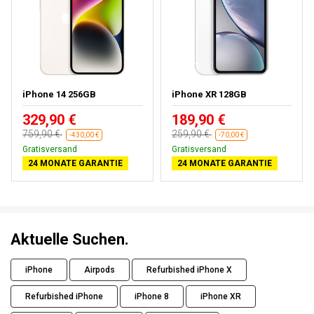
iPhone 14 256GB
iPhone XR 128GB
329,90 €
189,90 €
759,90 €
259,90 €
-430,00 €
-70,00 €
Kostenloses Geschenk
Gratisversand
24 MONATE GARANTIE
24 MONATE GARANTIE
Aktuelle Suchen.
iPhone
Airpods
Refurbished iPhone X
Refurbished iPhone
iPhone 8
iPhone XR