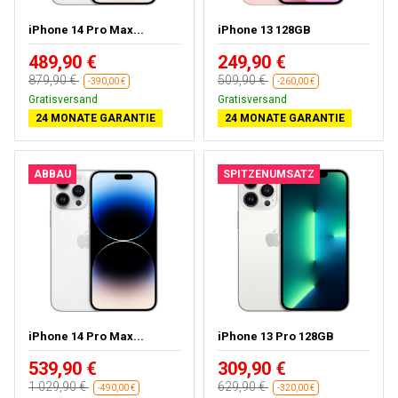
iPhone 14 Pro Max...
iPhone 13 128GB
489,90 €
249,90 €
879,90 €
509,90 €
-390,00 €
-260,00 €
Kostenloses Geschenk
Gratisversand
24 MONATE GARANTIE
24 MONATE GARANTIE
ABBAU
SPITZENUMSATZ
iPhone 14 Pro Max...
iPhone 13 Pro 128GB
539,90 €
309,90 €
1 029,90 €
629,90 €
-490,00 €
-320,00 €