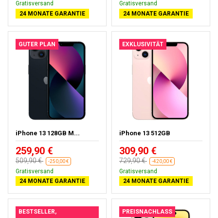
Gratisversand
Gratisversand
24 MONATE GARANTIE
24 MONATE GARANTIE
GUTER PLAN
EXKLUSIVITÄT
iPhone 13 128GB M...
iPhone 13 512GB
259,90 €
309,90 €
509,90 €
729,90 €
-250,00 €
-420,00 €
Kostenloses Geschenk
Kostenloses Geschenk
24 MONATE GARANTIE
24 MONATE GARANTIE
BESTSELLER,
PREISNACHLASS