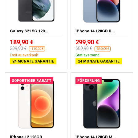
Galaxy S21 5G 128...
iPhone 14 128GB B...
189,90 €
299,90 €
299,90 €
689,90 €
-110,00 €
-390,00 €
Fast ausverkauft
Kostenloses Geschenk
24 MONATE GARANTIE
24 MONATE GARANTIE
SOFORTIGER RABATT
FÖRDERUNG
iPhone 12 128GB
iPhone 14 128GB M...