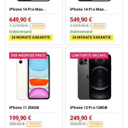
iPhone 14 Pro Max...
iPhone 14 Pro Max...
649,90 €
549,90 €
1 179,90 €
1 029,90 €
-530,00 €
-480,00 €
Kostenloses Geschenk
Kostenloses Geschenk
24 MONATE GARANTIE
24 MONATE GARANTIE
DER NIEDRIGE PREIS
LIMITIERTE ANZAHL
iPhone 11 256GB
iPhone 12 Pro 128GB
199,90 €
249,90 €
389,90 €
469,90 €
-190,00 €
-220,00 €