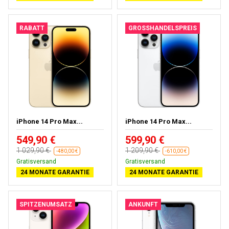
RABATT
GROSSHANDELSPREIS
iPhone 14 Pro Max...
iPhone 14 Pro Max...
549,90 €
599,90 €
1 029,90 €
1 209,90 €
-480,00 €
-610,00 €
Kostenloses Geschenk
Kostenloses Geschenk
24 MONATE GARANTIE
24 MONATE GARANTIE
SPITZENUMSATZ
ANKUNFT