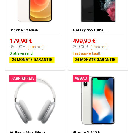
iPhone 12 64GB
Galaxy S22 Ultra ...
179,90 €
499,90 €
359,90 €
299,90 €
-180,00 €
--200,00 €
Gratisversand
Kostenloses Geschenk
24 MONATE GARANTIE
24 MONATE GARANTIE
FABRIKPREIS
ABBAU
AirPods Max Silver
iPhone X 64GB