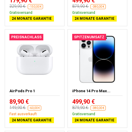
179,90 €
499,90 €
329,90 €
879,90 €
-150,00 €
-380,00 €
Gratisversand
Kostenloses Geschenk
24 MONATE GARANTIE
24 MONATE GARANTIE
PREISNACHLASS
SPITZENUMSATZ
AirPods Pro 1
iPhone 14 Pro Max...
89,90 €
499,90 €
149,90 €
879,90 €
-60,00 €
-380,00 €
Fast ausverkauft
Kostenloses Geschenk
24 MONATE GARANTIE
24 MONATE GARANTIE