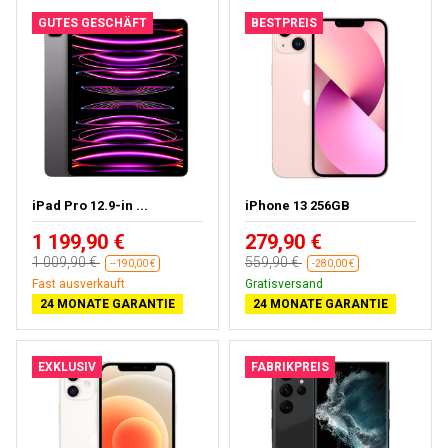
GUTES GESCHÄFT
BESTPREIS
iPad Pro 12.9-in ...
iPhone 13 256GB
1 199,90 €
279,90 €
1 009,90 €
559,90 €
--190,00 €
-280,00 €
Kostenloses Geschenk
Kostenloses Geschenk
24 MONATE GARANTIE
24 MONATE GARANTIE
EXKLUSIV
FABRIKPREIS