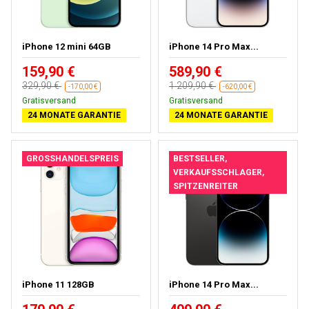
iPhone 12 mini 64GB
iPhone 14 Pro Max...
159,90 €
589,90 €
329,90 €
1 209,90 €
-170,00 €
-620,00 €
Gratisversand
Kostenloses Geschenk
24 MONATE GARANTIE
24 MONATE GARANTIE
GROSSHANDELSPREIS
BESTSELLER,
VERKAUFSSCHLAGER,
SPITZENREITER
iPhone 11 128GB
iPhone 14 Pro Max...