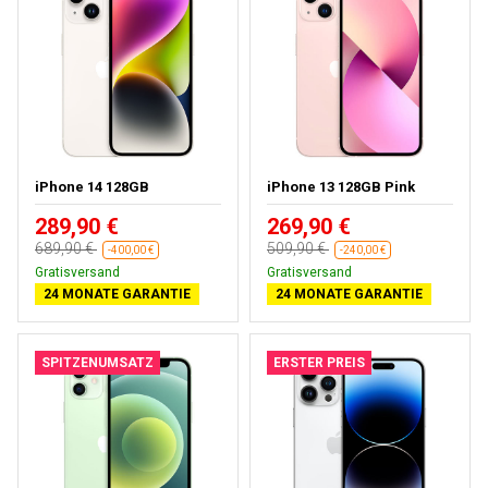
iPhone 14 128GB
iPhone 13 128GB Pink
289,90 €
269,90 €
689,90 €
509,90 €
-400,00 €
-240,00 €
Kostenloses Geschenk
Kostenloses Geschenk
24 MONATE GARANTIE
24 MONATE GARANTIE
SPITZENUMSATZ
ERSTER PREIS