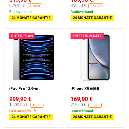
629,90 €
359,90 €
-310,00 €
-170,00 €
Kostenloses Geschenk
Gratisversand
24 MONATE GARANTIE
24 MONATE GARANTIE
GUTER PLAN
SPITZENUMSATZ
iPad Pro 12.9-in ...
iPhone XR 64GB
999,90 €
169,90 €
1 009,90 €
219,90 €
-10,00 €
-50,00 €
Kostenloses Geschenk
Gratisversand
24 MONATE GARANTIE
24 MONATE GARANTIE