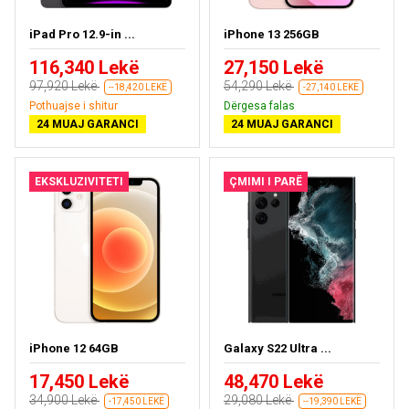
iPad Pro 12.9-in ...
iPhone 13 256GB
116,340 Lekë
27,150 Lekë
97,920 Lekë
54,290 Lekë
--18,420 LEKË
-27,140 LEKË
Pothuajse i shitur
Dërgesa falas
24 MUAJ GARANCI
24 MUAJ GARANCI
EKSKLUZIVITETI
ÇMIMI I PARË
iPhone 12 64GB
Galaxy S22 Ultra ...
17,450 Lekë
48,470 Lekë
34,900 Lekë
29,080 Lekë
-17,450 LEKË
--19,390 LEKË