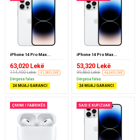
iPhone 14 Pro Max...
iPhone 14 Pro Max...
63,020 Lekë
53,320 Lekë
114,400 Lekë
99,860 Lekë
-51,380 LEKË
-46,540 LEKË
Dërgesa falas
Dërgesa falas
24 MUAJ GARANCI
24 MUAJ GARANCI
ÇMIMI I FABRIKËS
SASI E KUFIZUAR