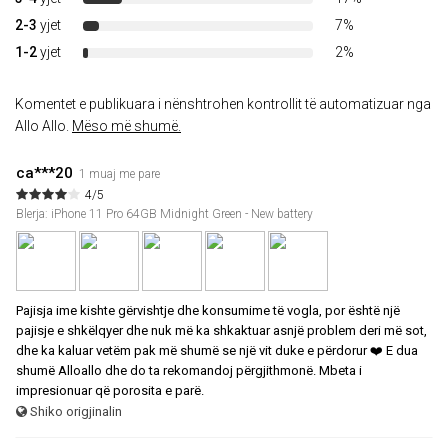
2-3
yjet
7%
1-2
yjet
2%
Komentet e publikuara i nënshtrohen kontrollit të automatizuar nga
Allo Allo.
Mëso më shumë.
ca***20
1 muaj me pare
4/5
Blerja: iPhone 11 Pro 64GB Midnight Green - New battery
Pajisja ime kishte gërvishtje dhe konsumime të vogla, por është një
pajisje e shkëlqyer dhe nuk më ka shkaktuar asnjë problem deri më sot,
dhe ka kaluar vetëm pak më shumë se një vit duke e përdorur ❤️ E dua
shumë Alloallo dhe do ta rekomandoj përgjithmonë. Mbeta i
impresionuar që porosita e parë.
Shiko origjinalin