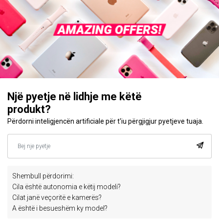
Një pyetje në lidhje me këtë
produkt?
Përdorni inteligjencën artificiale për t'iu përgjigjur pyetjeve tuaja.
Shembull përdorimi:
Cila është autonomia e këtij modeli?
Cilat janë veçoritë e kamerës?
A është i besueshëm ky model?