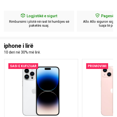
Logjistikë e sigurt
Pagesë e 
Rimbursimi i plotë në rast të humbjes së
Allo Allo siguron sigu
paketës suaj.
tuaja të pa
iphone i lirë
10 deri në 30% më lirë.
SASI E KUFIZUAR
PROMOVIMI