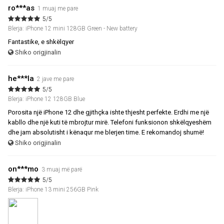
ro***as
1 muaj me pare
5/5
Blerja: iPhone 12 mini 128GB Green - New battery
Fantastike, e shkëlqyer
Shiko origjinalin
he***la
2 jave me pare
5/5
Blerja: iPhone 12 128GB Blue
Porosita një iPhone 12 dhe gjithçka ishte thjesht perfekte. Erdhi me një
kabllo dhe një kuti të mbrojtur mirë. Telefoni funksionon shkëlqyeshëm
dhe jam absolutisht i kënaqur me blerjen time. E rekomandoj shumë!
Shiko origjinalin
on***mo
3 muaj më parë
5/5
Blerja: iPhone 13 mini 256GB Pink