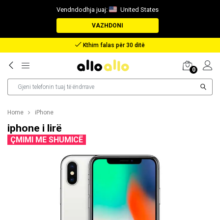
Vendndodhja juaj:
United States
VAZHDONI
Kthim falas për 30 ditë
0
Home
iPhone
iphone i lirë
ÇMIMI ME SHUMICË