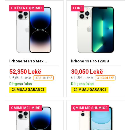
CILËSIA E ÇMIMIT
I LIRË
iPhone 14 Pro Max...
iPhone 13 Pro 128GB
52,350 Lekë
30,050 Lekë
99,860 Lekë
61,080 Lekë
-47,510 LEKË
-31,030 LEKË
Dërgesa falas
Dërgesa falas
24 MUAJ GARANCI
24 MUAJ GARANCI
CMIMI ME I MIRE
ÇMIMI ME SHUMICË