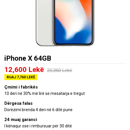
iPhone X 64GB
12,600 Lekë
20,360 Lekë
RUAJ 7,760 LEKË
Çmimi i fabrikës
10 deri në 30% më lirë se mesatarja e tregut
Dërgesa falas
Dorëzimi brenda 4 deri në 6 ditë pune
24 muaj garanci
I kënaqur ose i rimbursuar për 30 ditë