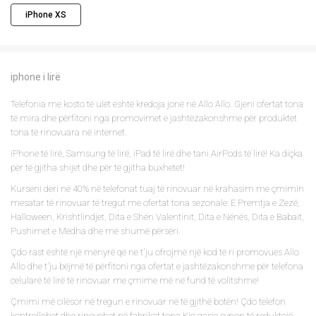
iPhone XS
iphone i lirë
Telefonia me kosto të ulët është kredoja jonë në Allo Allo. Gjeni ofertat tona
të mira dhe përfitoni nga promovimet e jashtëzakonshme për produktet
tona të rinovuara në internet.
iPhone të lirë, Samsung të lirë, iPad të lirë dhe tani AirPods të lirë! Ka diçka
për të gjitha shijet dhe për të gjitha buxhetet!
Kurseni deri në 40% në telefonat tuaj të rinovuar në krahasim me çmimin
mesatar të rinovuar të tregut me ofertat tona sezonale: E Premtja e Zezë,
Halloween, Krishtlindjet, Dita e Shën Valentinit, Dita e Nënës, Dita e Babait,
Pushimet e Mëdha dhe më shumë përsëri.
Çdo rast është një mënyrë që ne t'ju ofrojmë një kod të ri promovues Allo
Allo dhe t'ju bëjmë të përfitoni nga ofertat e jashtëzakonshme për telefona
celularë të lirë të rinovuar me çmime më në fund të volitshme!
Çmimi më cilësor në tregun e rinovuar në të gjithë botën! Çdo telefon
kontrollohet dhe rinovohet në fabrikat tona.Kjo qasje synon të reduktojë