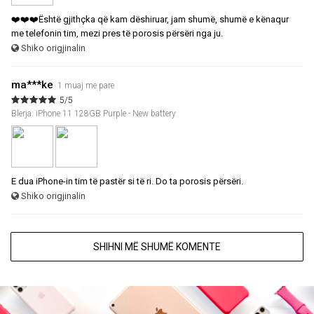
❤️❤️❤️Është gjithçka që kam dëshiruar, jam shumë, shumë e kënaqur
me telefonin tim, mezi pres të porosis përsëri nga ju.
Shiko origjinalin
ma***ke
1 muaj me pare
5/5
Blerja: iPhone 11 128GB Purple - New battery
E dua iPhone-in tim të pastër si të ri. Do ta porosis përsëri.
Shiko origjinalin
SHIHNI MË SHUMË KOMENTE