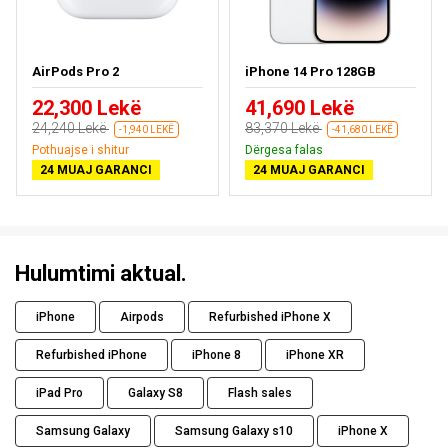
AirPods Pro 2
iPhone 14 Pro 128GB
22,300 Lekë
41,690 Lekë
24,240 Lekë
83,370 Lekë
-1,940 LEKË
-41,680 LEKË
Pothuajse i shitur
Dërgesa falas
24 MUAJ GARANCI
24 MUAJ GARANCI
Hulumtimi aktual.
iPhone
Airpods
Refurbished iPhone X
Refurbished iPhone
iPhone 8
iPhone XR
iPad Pro
Galaxy S8
Flash sales
Samsung Galaxy
Samsung Galaxy s10
iPhone X