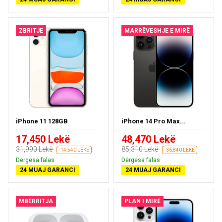
ZBRITJE
MARRËVESHJE E MIRË
iPhone 11 128GB
iPhone 14 Pro Max...
17,450 Lekë
48,470 Lekë
31,990 Lekë
85,310 Lekë
-14,540 LEKË
-36,840 LEKË
Dërgesa falas
Dërgesa falas
24 MUAJ GARANCI
24 MUAJ GARANCI
MBËRRITJA
PLAN I MIRË