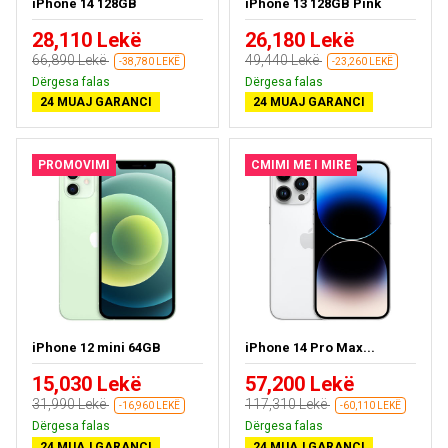
iPhone 14 128GB
iPhone 13 128GB Pink
28,110 Lekë
26,180 Lekë
66,890 Lekë
49,440 Lekë
-38,780 LEKË
-23,260 LEKË
Dërgesa falas
Dërgesa falas
24 MUAJ GARANCI
24 MUAJ GARANCI
PROMOVIMI
CMIMI ME I MIRE
iPhone 12 mini 64GB
iPhone 14 Pro Max...
15,030 Lekë
57,200 Lekë
31,990 Lekë
117,310 Lekë
-16,960 LEKË
-60,110 LEKË
Dërgesa falas
Dërgesa falas
24 MUAJ GARANCI
24 MUAJ GARANCI