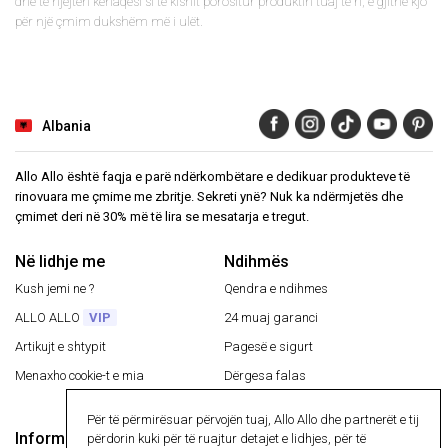
dhe të njëjtën kënaqësi si të kishit porositur produktin tuaj të ri, e gjithë kjo
për një çmim dukshëm më i ulët.
Albania
Allo Allo është faqja e parë ndërkombëtare e dedikuar produkteve të
rinovuara me çmime me zbritje. Sekreti ynë? Nuk ka ndërmjetës dhe
çmimet deri në 30% më të lira se mesatarja e tregut.
Në lidhje me
Ndihmës
Kush jemi ne ?
Qendra e ndihmes
ALLO ALLO
VIP
24 muaj garanci
Artikujt e shtypit
Pagesë e sigurt
Menaxho cookie-t e mia
Dërgesa falas
Ktheni një artikull
Për të përmirësuar përvojën tuaj, Allo Allo dhe partnerët e tij
Informacion
përdorin kuki për të ruajtur detajet e lidhjes, për të
Pagesë e sigurt