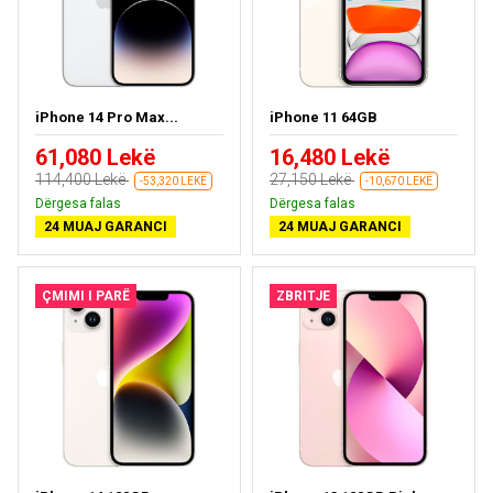
iPhone 14 Pro Max...
iPhone 11 64GB
61,080 Lekë
16,480 Lekë
114,400 Lekë
27,150 Lekë
-53,320 LEKË
-10,670 LEKË
Dërgesa falas
Dërgesa falas
24 MUAJ GARANCI
24 MUAJ GARANCI
ÇMIMI I PARË
ZBRITJE