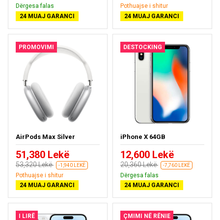
Dërgesa falas
Pothuajse i shitur
24 MUAJ GARANCI
24 MUAJ GARANCI
PROMOVIMI
DESTOCKING
AirPods Max Silver
iPhone X 64GB
51,380 Lekë
12,600 Lekë
53,320 Lekë
20,360 Lekë
-1,940 LEKË
-7,760 LEKË
Pothuajse i shitur
Dërgesa falas
24 MUAJ GARANCI
24 MUAJ GARANCI
I LIRË
ÇMIMI NË RËNIE