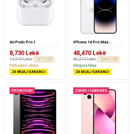
AirPods Pro 1
iPhone 14 Pro Max...
8,730 Lekë
48,470 Lekë
14,540 Lekë
85,310 Lekë
-5,810 LEKË
-36,840 LEKË
Pothuajse i shitur
Dërgesa falas
24 MUAJ GARANCI
24 MUAJ GARANCI
PROMOVIMI
ÇMIMI I FABRIKËS