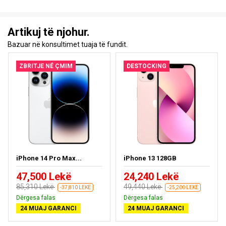
Artikuj të njohur.
Bazuar në konsultimet tuaja të fundit.
ZBRITJE NË ÇMIM
DESTOCKING
iPhone 14 Pro Max...
iPhone 13 128GB
47,500 Lekë
24,240 Lekë
85,310 Lekë
49,440 Lekë
-37,810 LEKË
-25,200 LEKË
Dërgesa falas
Dërgesa falas
24 MUAJ GARANCI
24 MUAJ GARANCI