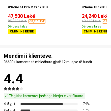
iPhone 14 Pro Max 128GB
iPhone 13 128GB
47,500 Lekë
24,240 Lekë
85,310 Lekë
49,440 Lekë
-37,810 LEKË
-25,20
Dërgesa falas
Dërgesa falas
ÇMIMI NË RËNIE
ÇMIMI NË RËNIE
Mendimi i klientëve.
36600+ komente të mbledhura gjatë 12 muajve të fundit.
4.4
Të gjitha komentet janë nga blerjet e verifikuara.
4-5
yjet
74%
3-4
yjet
17%