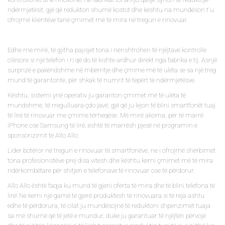
ndërmjetësit, gjë që redukton shumë kostot dhe kështu na mundëson t'u
ofrojmë klientëve tanë çmimet më të mira në tregun e rinovuar.
Edhe më mirë, të gjitha pajisjet tona i nënshtrohen të njëjtave kontrolle
cilësore si një telefon i ri që do të kishte ardhur direkt nga fabrika e tij. Asnjë
surprizë e pakëndshme në mbërritje dhe çmime më të ulëta se sa një treg
mund të garantonte, për shkak të numrit të tepërt të ndërmjetësve.
Kështu, sistemi ynë operativ ju garanton çmimet më të ulëta të
mundshme, të rregulluara çdo javë, gjë që ju lejon të blini smartfonët tuaj
të lirë të rinovuar me çmime tërheqëse. Më mirë akoma, për të marrë
iPhone ose Samsung të lirë, është të marrësh pjesë në programin e
sponsorizimit të Allo Allo.
Lider botëror në tregun e rinovuar të smartfonëve, ne i ofrojmë shërbimet
tona profesionistëve prej disa vitesh dhe kështu kemi çmimet më të mira
ndërkombëtare për shitjen e telefonave të rinovuar ose të përdorur.
Allo Allo është faqja ku mund të gjeni oferta të mira dhe të blini telefona të
lirë! Ne kemi një gamë të gjerë produktesh të rinovuara si të reja ashtu
edhe të përdorura, të cilat ju mundësojnë të reduktoni shpenzimet tuaja
sa më shumë që të jetë e mundur, duke ju garantuar të njëjtën përvojë