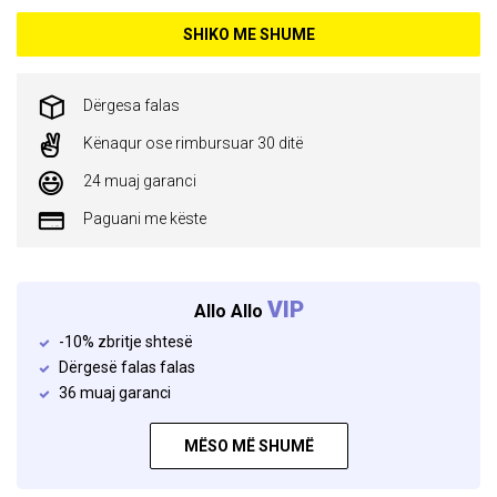
SHIKO ME SHUME
Dërgesa falas
Kënaqur ose rimbursuar 30 ditë
24 muaj garanci
Paguani me këste
VIP
Allo Allo
-10% zbritje shtesë
Dërgesë falas falas
36 muaj garanci
MËSO MË SHUMË