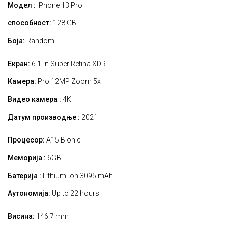
Модел :
iPhone 13 Pro
способност:
128 GB
Боја:
Random
Екран:
6.1-in Super Retina XDR
Камера:
Pro 12MP Zoom 5x
Видео камера :
4K
Датум производње :
2021
Процесор:
A15 Bionic
Меморија :
6GB
Батерија :
Lithium-ion 3095 mAh
Аутономија:
Up to 22 hours
Висина:
146.7 mm