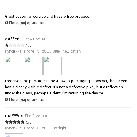
Great customer service and hassle free process.
Погледај оригинал
gu***el
Пре 4 месеци
1/5
Куповина: iPhone 13 128GB Blue - New battery
I received the package in the AlloAllo packaging. However, the screen
has a clearly visible defect. It's not a defective pixel, but a reflection
under the glass, perhaps a dent. I'm returning the device.
Погледај оригинал
ma***cs
Пре 2 месеца
5/5
Куповина: iPhone 13 128GB Starlight