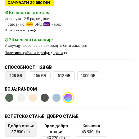
САЧУВАТИ 39.050 DIN.
Бесплатна достава
Испорука : 3-5 радни дани
Превозник:
DHL
Fedex
Политика испоруке
24 месеца гаранције
У случају квара, ваш производ ће бити замењен.
Политика враћања и рефундирања
СПОСОБНОСТ: 128 GB
128 GB
256 GB
512 GB
1000 GB
БОЈА: RANDOM
ЕСТЕТСКО СТАЊЕ: ДОБРО СТАЊЕ
Добро стање
Врло добро
Као нова
37.830 din.
стање
43.930 din.
40.270 din.