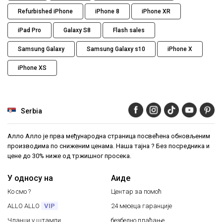
Refurbished iPhone
iPhone 8
iPhone XR
iPad Pro
Galaxy S8
Flash sales
Samsung Galaxy
Samsung Galaxy s10
iPhone X
iPhone XS
Serbia
Алло Алло је прва међународна страница посвећена обновљеним
производима по сниженим ценама. Наша тајна ? Без посредника и
цене до 30% ниже од тржишног просека.
У односу на
Аиде
Ко смо ?
Центар за помоћ
ALLO ALLO
VIP
24 месеца гаранције
Чланци у штампи
безбедно плаћање