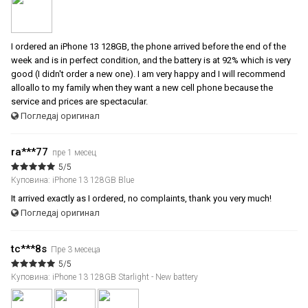
I ordered an iPhone 13 128GB, the phone arrived before the end of the
week and is in perfect condition, and the battery is at 92% which is very
good (I didn't order a new one). I am very happy and I will recommend
alloallo to my family when they want a new cell phone because the
service and prices are spectacular.
Погледај оригинал
ra***77
пре 1 месец
5/5
Куповина: iPhone 13 128GB Blue
It arrived exactly as I ordered, no complaints, thank you very much!
Погледај оригинал
tc***8s
Пре 3 месеца
5/5
Куповина: iPhone 13 128GB Starlight - New battery