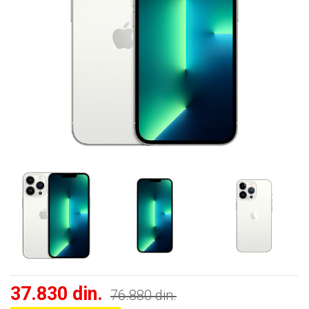
37.830 din.
76.880 din.