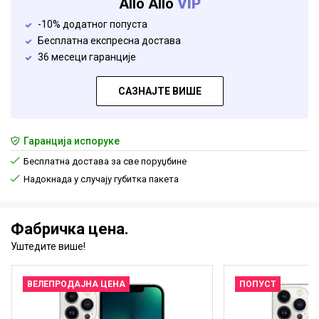
Allo Allo
VIP
-10% додатног попуста
Бесплатна експресна достава
36 месеци гаранције
САЗНАЈТЕ ВИШЕ
Гаранција испоруке
Бесплатна достава за све поруџбине
Надокнада у случају губитка пакета
Фабричка цена.
Уштедите више!
ВЕЛЕПРОДАЈНА ЦЕНА
ПОПУСТ