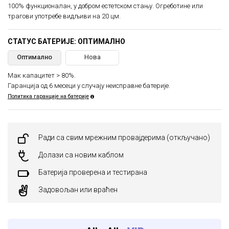
100% функционалан, у добром естетском стању. Огреботине или
трагови употребе видљиви на 20 цм.
СТАТУС БАТЕРИЈЕ: ОПТИМАЛНО
Оптимално
Нова
Мак капацитет > 80%.
Гаранција од 6 месеци у случају неисправне батерије.
Политика гаранције на батерије
Ради са свим мрежним провајдерима (откључано)
Долази са новим каблом
Батерија проверена и тестирана
Задовољан или враћен