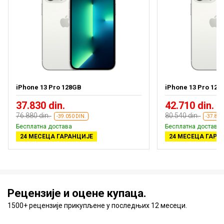
iPhone 13 Pro 128GB
iPhone 13 Pro 128G
37.830 din.
42.710 din.
76.880 din.
80.540 din.
-39.050 DIN.
-37.830
Бесплатна достава
Бесплатна достава
24 МЕСЕЦА ГАРАНЦИЈЕ
24 МЕСЕЦА ГАРА
Рецензије и оцене купаца.
1500+ рецензије прикупљене у последњих 12 месеци.