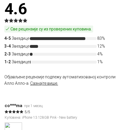
4.6
Све рецензије су из проверених куповина.
4-5
Звездице
83%
3-4
Звездице
12%
2-3
Звездице
4%
1-2
Звездице
1%
Објављене рецензије подлежу аутоматизованој контроли
Алло Алло-а.
Сазнајте више.
co***ma
пре 1 месец
5/5
Куповина: iPhone 13 128GB Pink - New battery