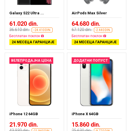
Galaxy S22 Ultra ...
AirPods Max Silver
61.020 din.
64.680 din.
36.610 din.
67.120 din.
--24.410 DIN.
-2.440 DIN.
Бесплатан поклон
Бесплатан поклон
24 МЕСЕЦА ГАРАНЦИЈЕ
24 МЕСЕЦА ГАРАНЦИЈЕ
ВЕЛЕПРОДАЈНА ЦЕНА
ДОДАТНИ ПОПУСТ
iPhone 12 64GB
iPhone X 64GB
21.970 din.
15.860 din.
43.930 din.
25.630 din.
-21.960 DIN.
-9.770 DIN.