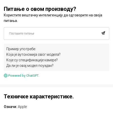
Питање о овом производу?
Користите вештачку интелигенцију да одговорите на своја
питања.
Пример употребе:
Која је аутономија овог модела?
Које су спецификације камере?
Да ли је овај модел поуздан?
Powered by ChatGPT.
Техничке карактеристике.
Означи:
Apple