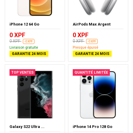
iPhone 12 64 Go
AirPods Max Argent
0 XPF
0 XPF
0 XPF
0 XPF
-0 XPF
-0 XPF
Livraison gratuite
Presque épuisé
GARANTIE 24 MOIS
GARANTIE 24 MOIS
TOP VENTES
QUANTITÉ LIMITÉE
Galaxy S22 Ultra ...
iPhone 14 Pro 128 Go