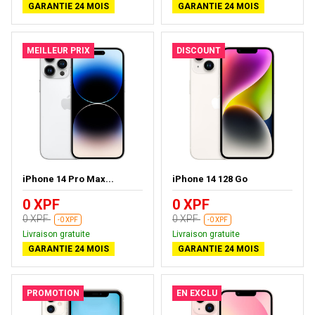
GARANTIE 24 MOIS
GARANTIE 24 MOIS
MEILLEUR PRIX
DISCOUNT
iPhone 14 Pro Max...
iPhone 14 128 Go
0 XPF
0 XPF
0 XPF
0 XPF
-0 XPF
-0 XPF
Livraison gratuite
Livraison gratuite
GARANTIE 24 MOIS
GARANTIE 24 MOIS
PROMOTION
EN EXCLU