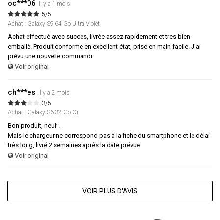
oc***06
Il y a 1 mois
5/5
Achat : Galaxy S9 64 Go Ultra Violet
Achat effectué avec succès, livrée assez rapidement et tres bien
emballé. Produit conforme en excellent état, prise en main facile. J'ai
prévu une nouvelle commandr
Voir original
ch***es
Il y a 2 mois
3/5
Achat : Galaxy S6 32 Go Or
Bon produit, neuf .
Mais le chargeur ne correspond pas à la fiche du smartphone et le délai
très long, livré 2 semaines après la date prévue.
Voir original
VOIR PLUS D'AVIS