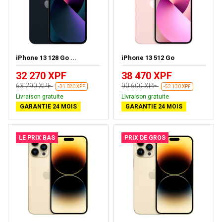
iPhone 13 128 Go ...
iPhone 13 512 Go
32 270 XPF
38 470 XPF
63 290 XPF
90 600 XPF
-31 020 XPF
-52 130 XPF
Livraison gratuite
Livraison gratuite
GARANTIE 24 MOIS
GARANTIE 24 MOIS
LE PRIX BAS
PRIX DE GROS