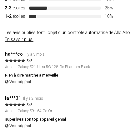
2-3
étoiles
25%
1-2
étoiles
10%
Les avis publiés font l'objet d'un contrôle automatisé de Allo Allo.
En savoir plus.
ha***co
Il y a 3 mois
5/5
Achat : Galaxy S21 Ultra 5G 128 Go Phantom Black
Rien à dire marche à merveille
Voir original
la***31
Il y a 2 mois
5/5
Achat : Galaxy S9+ 64 Go Or
super livraison top appareil genial
Voir original