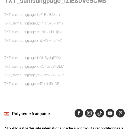
TXT_samsungpage_iZlE80Vc5CwB
TXT_samsungpage_tpPrRciB5xum
TXT_samsungpage_lZPFG5Y3kHm9
TXT_samsungpage_eHNCzXbLJjr4
TXT_samsungpage_mLAt2M4ciTv7
TXT_samsungpage_bQH5yviglFOX
TXT_samsungpage_uKONarqSAJLM
TXT_samsungpage_xR7mWYAkBNPU
TXT_samsungpage_c4DIcdaEuCRs
Polynésie française
Allo Allo est le 1er site international dédié aux produits reconditionnés à