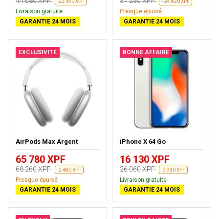
44 680 XPF
37 230 XPF
-22 340 XPF
--24 820 XPF
Livraison gratuite
Presque épuisé
GARANTIE 24 MOIS
GARANTIE 24 MOIS
EXCLUSIVITÉ
BONNE AFFAIRE
AirPods Max Argent
iPhone X 64 Go
65 780 XPF
16 130 XPF
68 260 XPF
26 060 XPF
-2 480 XPF
-9 930 XPF
Presque épuisé
Livraison gratuite
GARANTIE 24 MOIS
GARANTIE 24 MOIS