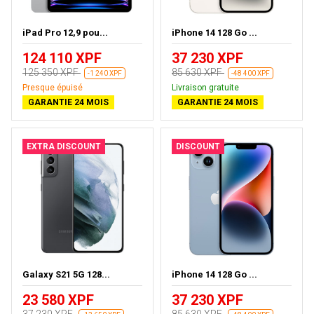
iPad Pro 12,9 pou...
iPhone 14 128 Go ...
124 110 XPF
37 230 XPF
125 350 XPF
85 630 XPF
-1 240 XPF
-48 400 XPF
Presque épuisé
Livraison gratuite
GARANTIE 24 MOIS
GARANTIE 24 MOIS
EXTRA DISCOUNT
DISCOUNT
Galaxy S21 5G 128...
iPhone 14 128 Go ...
23 580 XPF
37 230 XPF
37 230 XPF
85 630 XPF