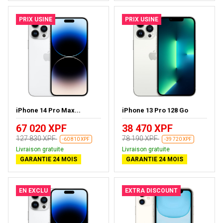
PRIX USINE
PRIX USINE
iPhone 14 Pro Max...
iPhone 13 Pro 128 Go
67 020 XPF
38 470 XPF
127 830 XPF
78 190 XPF
-60 810 XPF
-39 720 XPF
Livraison gratuite
Livraison gratuite
GARANTIE 24 MOIS
GARANTIE 24 MOIS
EN EXCLU
EXTRA DISCOUNT