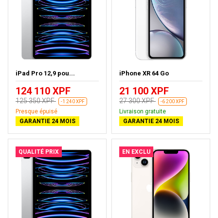
iPad Pro 12,9 pou...
iPhone XR 64 Go
124 110 XPF
21 100 XPF
125 350 XPF
27 300 XPF
-1 240 XPF
-6 200 XPF
Presque épuisé
Livraison gratuite
GARANTIE 24 MOIS
GARANTIE 24 MOIS
QUALITÉ PRIX
EN EXCLU