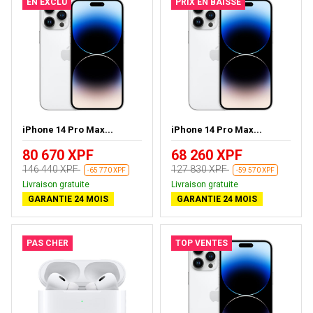
EN EXCLU
PRIX EN BAISSE
iPhone 14 Pro Max...
iPhone 14 Pro Max...
80 670 XPF
68 260 XPF
146 440 XPF
127 830 XPF
-65 770 XPF
-59 570 XPF
Livraison gratuite
Livraison gratuite
GARANTIE 24 MOIS
GARANTIE 24 MOIS
PAS CHER
TOP VENTES