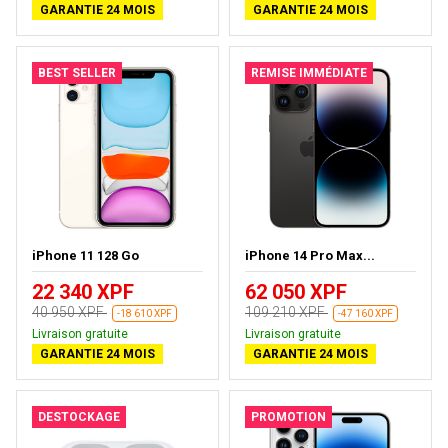
GARANTIE 24 MOIS
GARANTIE 24 MOIS
BEST SELLER
REMISE IMMÉDIATE
iPhone 11 128 Go
iPhone 14 Pro Max...
22 340 XPF
62 050 XPF
40 950 XPF
109 210 XPF
-18 610 XPF
-47 160 XPF
Livraison gratuite
Livraison gratuite
GARANTIE 24 MOIS
GARANTIE 24 MOIS
DESTOCKAGE
PROMOTION