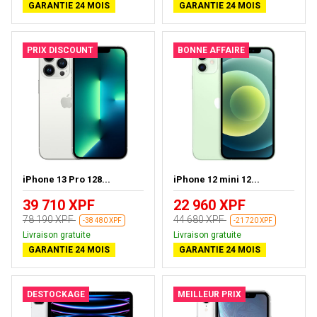
GARANTIE 24 MOIS
GARANTIE 24 MOIS
PRIX DISCOUNT
BONNE AFFAIRE
iPhone 13 Pro 128...
iPhone 12 mini 12...
39 710 XPF
22 960 XPF
78 190 XPF
44 680 XPF
-38 480 XPF
-21 720 XPF
Livraison gratuite
Livraison gratuite
GARANTIE 24 MOIS
GARANTIE 24 MOIS
DESTOCKAGE
MEILLEUR PRIX