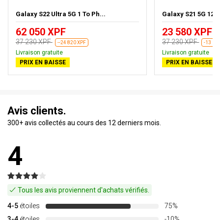
Galaxy S22 Ultra 5G 1 To Ph...
Galaxy S21 5G 128 
62 050 XPF
23 580 XPF
37 230 XPF
37 230 XPF
--24 820 XPF
-13 65
Livraison gratuite
Livraison gratuite
PRIX EN BAISSE
PRIX EN BAISSE
Avis clients.
300+ avis collectés au cours des 12 derniers mois.
4
Tous les avis proviennent d'achats vérifiés.
4-5
étoiles
75%
3-4
étoiles
-10%