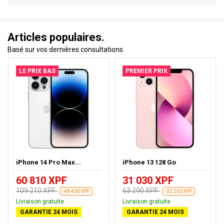
Articles populaires.
Basé sur vos dernières consultations.
LE PRIX BAS
PREMIER PRIX
iPhone 14 Pro Max...
iPhone 13 128 Go
60 810 XPF
31 030 XPF
109 210 XPF
63 290 XPF
-48 400 XPF
-32 260 XPF
Livraison gratuite
Livraison gratuite
GARANTIE 24 MOIS
GARANTIE 24 MOIS