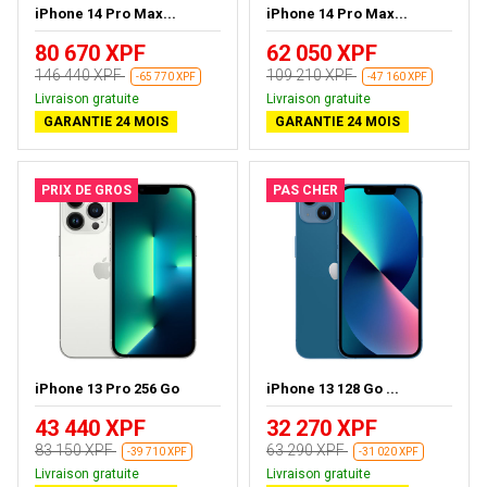
iPhone 14 Pro Max...
iPhone 14 Pro Max...
80 670 XPF
62 050 XPF
146 440 XPF
109 210 XPF
-65 770 XPF
-47 160 XPF
Livraison gratuite
Livraison gratuite
GARANTIE 24 MOIS
GARANTIE 24 MOIS
PRIX DE GROS
PAS CHER
iPhone 13 Pro 256 Go
iPhone 13 128 Go ...
43 440 XPF
32 270 XPF
83 150 XPF
63 290 XPF
-39 710 XPF
-31 020 XPF
Livraison gratuite
Livraison gratuite