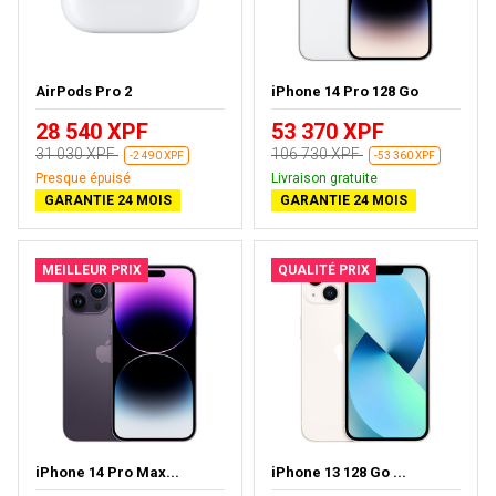
AirPods Pro 2
iPhone 14 Pro 128 Go
28 540 XPF
53 370 XPF
31 030 XPF
106 730 XPF
-2 490 XPF
-53 360 XPF
Presque épuisé
Livraison gratuite
GARANTIE 24 MOIS
GARANTIE 24 MOIS
MEILLEUR PRIX
QUALITÉ PRIX
iPhone 14 Pro Max...
iPhone 13 128 Go ...