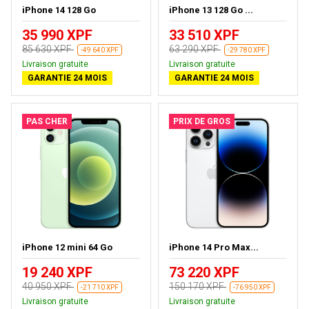
iPhone 14 128 Go
iPhone 13 128 Go ...
35 990 XPF
33 510 XPF
85 630 XPF
63 290 XPF
-49 640 XPF
-29 780 XPF
Livraison gratuite
Livraison gratuite
GARANTIE 24 MOIS
GARANTIE 24 MOIS
PAS CHER
PRIX DE GROS
iPhone 12 mini 64 Go
iPhone 14 Pro Max...
19 240 XPF
73 220 XPF
40 950 XPF
150 170 XPF
-21 710 XPF
-76 950 XPF
Livraison gratuite
Livraison gratuite