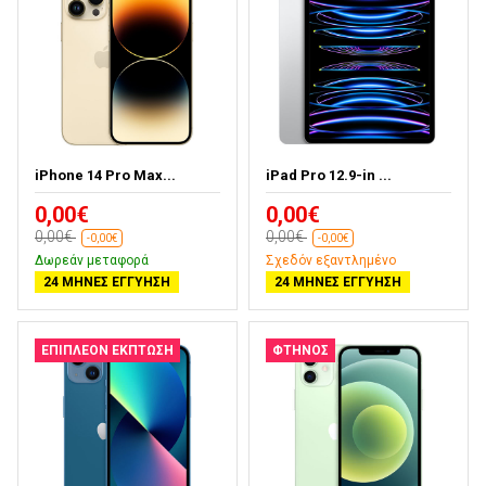
iPhone 14 Pro Max...
iPad Pro 12.9-in ...
0,00€
0,00€
0,00€
0,00€
-0,00€
-0,00€
Δωρεάν μεταφορά
Σχεδόν εξαντλημένο
24 ΜΉΝΕΣ ΕΓΓΎΗΣΗ
24 ΜΉΝΕΣ ΕΓΓΎΗΣΗ
ΕΠΙΠΛΈΟΝ ΈΚΠΤΩΣΗ
ΦΤΗΝΌΣ