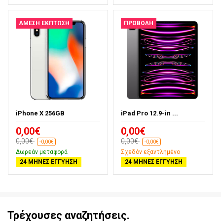
ΆΜΕΣΗ ΈΚΠΤΩΣΗ
ΠΡΟΒΟΛΉ
iPhone X 256GB
iPad Pro 12.9-in ...
0,00€
0,00€
0,00€
0,00€
-0,00€
-0,00€
Δωρεάν μεταφορά
Σχεδόν εξαντλημένο
24 ΜΉΝΕΣ ΕΓΓΎΗΣΗ
24 ΜΉΝΕΣ ΕΓΓΎΗΣΗ
Τρέχουσες αναζητήσεις.