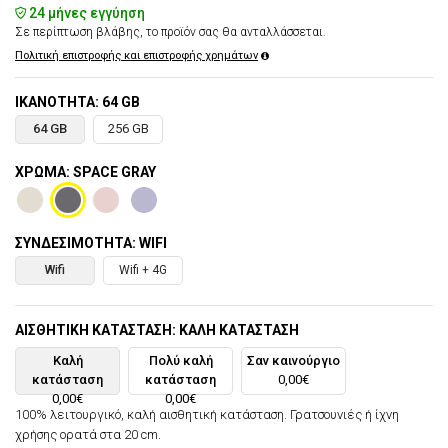
24 μήνες εγγύηση
Σε περίπτωση βλάβης, το προϊόν σας θα ανταλλάσσεται.
Πολιτική επιστροφής και επιστροφής χρημάτων
ΙΚΑΝΌΤΗΤΑ: 64 GB
64 GB
256 GB
ΧΡΏΜΑ: SPACE GRAY
ΣΥΝΔΕΣΙΜΌΤΗΤΑ: WIFI
Wifi
Wifi + 4G
ΑΙΣΘΗΤΙΚΉ ΚΑΤΆΣΤΑΣΗ: ΚΑΛΉ ΚΑΤΆΣΤΑΣΗ
Καλή
Πολύ καλή
Σαν καινούργιο
κατάσταση
κατάσταση
0,00€
0,00€
0,00€
100% λειτουργικό, καλή αισθητική κατάσταση. Γρατσουνιές ή ίχνη
χρήσης ορατά στα 20 cm.