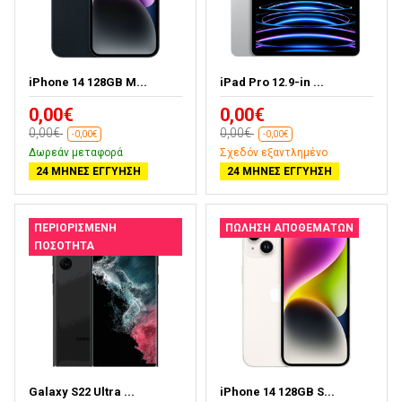
iPhone 14 128GB M...
iPad Pro 12.9-in ...
0,00€
0,00€
0,00€
0,00€
-0,00€
-0,00€
Δωρεάν μεταφορά
Σχεδόν εξαντλημένο
24 ΜΉΝΕΣ ΕΓΓΎΗΣΗ
24 ΜΉΝΕΣ ΕΓΓΎΗΣΗ
ΠΕΡΙΟΡΙΣΜΈΝΗ
ΠΏΛΗΣΗ ΑΠΟΘΕΜΆΤΩΝ
ΠΟΣΌΤΗΤΑ
Galaxy S22 Ultra ...
iPhone 14 128GB S...