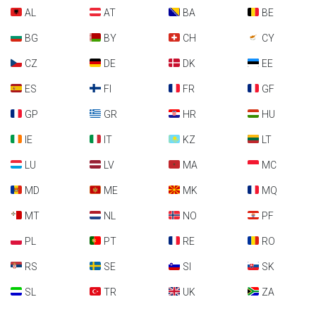
AL
AT
BA
BE
BG
BY
CH
CY
CZ
DE
DK
EE
ES
FI
FR
GF
GP
GR
HR
HU
IE
IT
KZ
LT
LU
LV
MA
MC
MD
ME
MK
MQ
MT
NL
NO
PF
PL
PT
RE
RO
RS
SE
SI
SK
SL
TR
UK
ZA