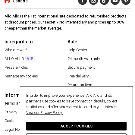
Canada
Allo Allo is the 1st international site dedicated to refurbished products
at discount prices. Our secret ? No intermediary and prices up to 30%
cheaper than the market average.
In regards to
Aide
Who are we ?
Help Center
ALLO ALLO
VIP
24 month warranty
Press articles
Secure payment
Manage my cookies
Free delivery
Return an item
Information
In order to improve your experience, Allo Allo and its
Secure payment
partners use cookies to save connection details, collect
Terms and conditions
statistics and offer you content tailored to your interests.
Privacy
View our Privacy Policy.
Cookies
ACCEPT COOKIES
Legal Notice