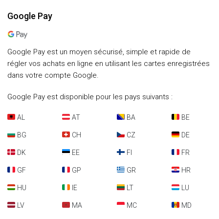
Google Pay
Google Pay est un moyen sécurisé, simple et rapide de
régler vos achats en ligne en utilisant les cartes enregistrées
dans votre compte Google.
Google Pay est disponible pour les pays suivants :
AL
AT
BA
BE
BG
CH
CZ
DE
DK
EE
FI
FR
GF
GP
GR
HR
HU
IE
LT
LU
LV
MA
MC
MD