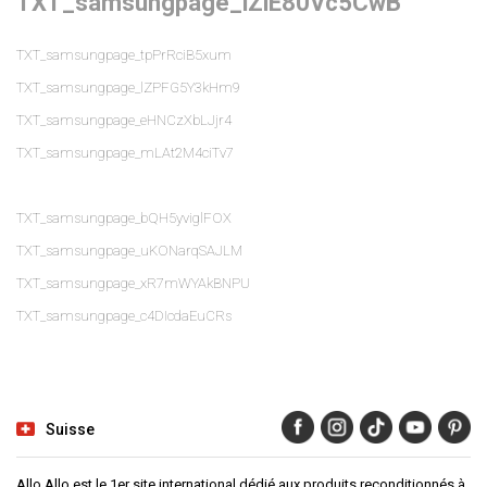
TXT_samsungpage_iZlE80Vc5CwB
TXT_samsungpage_tpPrRciB5xum
TXT_samsungpage_lZPFG5Y3kHm9
TXT_samsungpage_eHNCzXbLJjr4
TXT_samsungpage_mLAt2M4ciTv7
TXT_samsungpage_bQH5yviglFOX
TXT_samsungpage_uKONarqSAJLM
TXT_samsungpage_xR7mWYAkBNPU
TXT_samsungpage_c4DIcdaEuCRs
Suisse
Allo Allo est le 1er site international dédié aux produits reconditionnés à