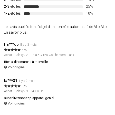
2-3
étoiles
25%
1-2
étoiles
10%
Les avis publiés font l'objet d'un contrôle automatisé de Allo Allo.
En savoir plus.
ha***co
Il y a 3 mois
5/5
Achat : Galaxy S21 Ultra 5G 128 Go Phantom Black
Rien à dire marche à merveille
Voir original
la***31
Il y a 2 mois
5/5
Achat : Galaxy S9+ 64 Go Or
super livraison top appareil genial
Voir original