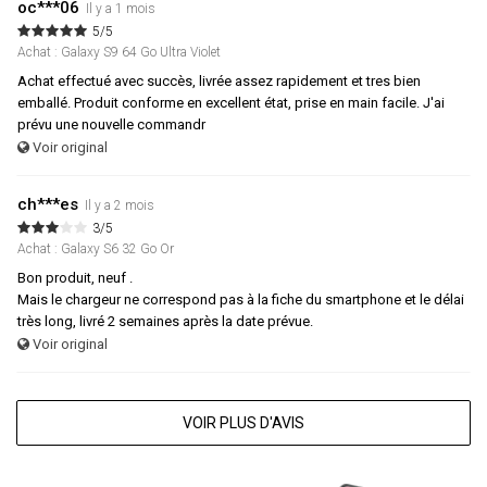
oc***06
Il y a 1 mois
5/5
Achat : Galaxy S9 64 Go Ultra Violet
Achat effectué avec succès, livrée assez rapidement et tres bien
emballé. Produit conforme en excellent état, prise en main facile. J'ai
prévu une nouvelle commandr
Voir original
ch***es
Il y a 2 mois
3/5
Achat : Galaxy S6 32 Go Or
Bon produit, neuf .
Mais le chargeur ne correspond pas à la fiche du smartphone et le délai
très long, livré 2 semaines après la date prévue.
Voir original
VOIR PLUS D'AVIS