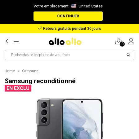
Votre emplacement :
United States
CONTINUER
Remboursement en cas de perte de colis
0
Home
Samsung
Samsung reconditionné
EN EXCLU