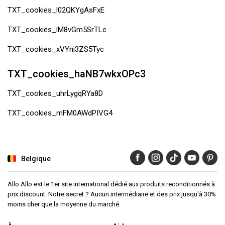
TXT_cookies_l02QKYgAsFxE
TXT_cookies_lM8vGm5SrTLc
TXT_cookies_xVYni3ZS5Tyc
TXT_cookies_haNB7wkxOPc3
TXT_cookies_uhrLygqRYa8D
TXT_cookies_mFM0AWdPIVG4
Belgique
Allo Allo est le 1er site international dédié aux produits reconditionnés à
prix discount. Notre secret ? Aucun intermédiaire et des prix jusqu'à 30%
moins cher que la moyenne du marché.