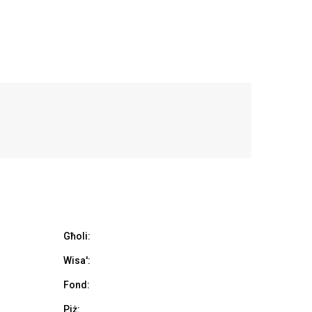
Għoli:
Wisa':
Fond:
Piż: