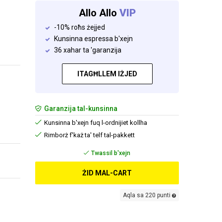
Allo Allo
VIP
-10% roħs żejjed
Kunsinna espressa b'xejn
36 xahar ta 'garanzija
ITAGĦLLEM IŻJED
Garanzija tal-kunsinna
Kunsinna b'xejn fuq l-ordnijiet kollha
Rimborż f'każ ta' telf tal-pakkett
Twassil b'xejn
ŻID MAL-CART
Aqla sa 220 punti