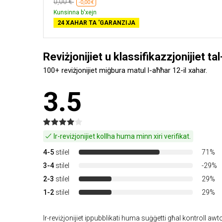
0,00 €
-0,00 €
Kunsinna b'xejn
24 XAHAR TA 'GARANZIJA
Reviżjonijiet u klassifikazzjonijiet tal-
100+ reviżjonijiet miġbura matul l-aħħar 12-il xahar.
3.5
Ir-reviżjonijiet kollha huma minn xiri verifikat.
4-5
stilel
71%
3-4
stilel
-29%
2-3
stilel
29%
1-2
stilel
29%
Ir-reviżjonijiet ippubblikati huma suġġetti għal kontroll a