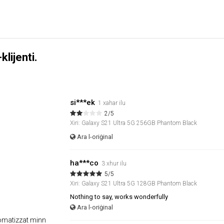
klijenti.
si***ek
1 xahar ilu
2/5
Xiri: Galaxy S21 Ultra 5G 256GB Phantom Black
Ara l-oriġinal
ha***co
3 xhur ilu
5/5
Xiri: Galaxy S21 Ultra 5G 128GB Phantom Black
Nothing to say, works wonderfully
Ara l-oriġinal
wtomatizzat minn