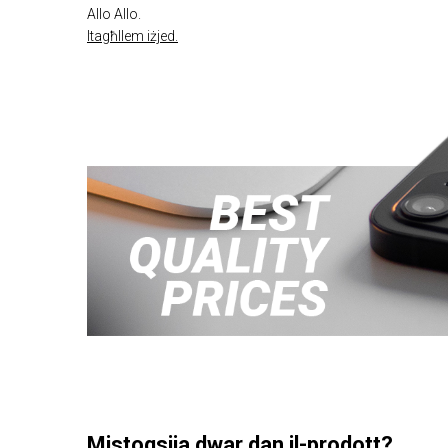
Allo Allo.
Itagħllem iżjed.
Mistoqsija dwar dan il-prodott?