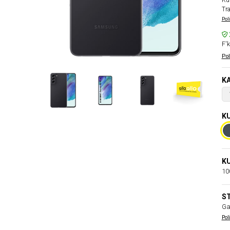
Kun
Tr
Poli
F'k
Pol
KA
KU
KU
100
ST
Gar
Pol