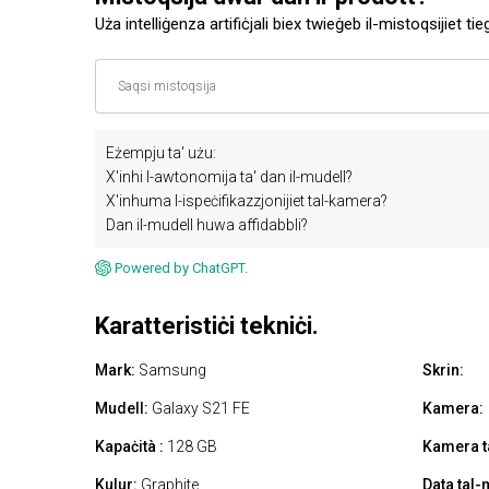
Uża intelliġenza artifiċjali biex twieġeb il-mistoqsijiet tie
Eżempju ta' użu:
X'inhi l-awtonomija ta' dan il-mudell?
X'inhuma l-ispeċifikazzjonijiet tal-kamera?
Dan il-mudell huwa affidabbli?
Powered by ChatGPT.
Karatteristiċi tekniċi.
Mark:
Samsung
Skrin:
Mudell:
Galaxy S21 FE
Kamera:
Kapaċità :
128 GB
Kamera ta
Kulur:
Graphite
Data tal-