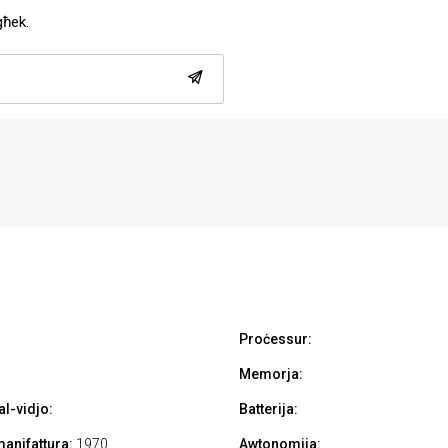
għek.
Proċessur:
Memorja:
l-vidjo:
Batterija:
manifattura:
1970
Awtonomija: