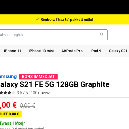
Rimborż f'każ ta' pakkett mitluf
iPhone 11
iPhone 13 mini
AirPods Pro
iPad 9
Galaxy S21
amsung
ROĦS IMMEDJAT
alaxy S21 FE 5G 128GB Graphite
3.5 / 5 |
100+ avviż
,00 €
0,00 €
LIEF 0,00 €
Twassil b'xejn