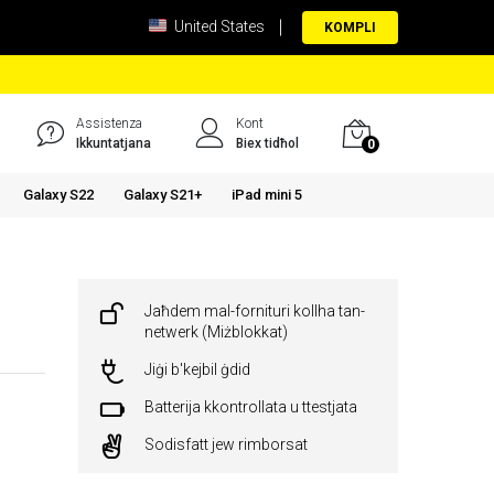
United States
KOMPLI
Assistenza
Kont
Ikkuntatjana
Biex tidħol
0
Galaxy S22
Galaxy S21+
iPad mini 5
Jaħdem mal-fornituri kollha tan-
netwerk (Miżblokkat)
Jiġi b'kejbil ġdid
Batterija kkontrollata u ttestjata
Sodisfatt jew rimborsat