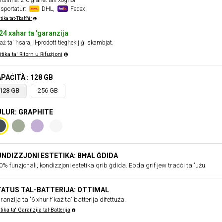
sinna: 2-6 ġranet tax-xogħol
asportatur:
DHL,
Fedex
tika tat-Tbaħħir
24 xahar ta 'garanzija
aż ta' ħsara, il-prodott tiegħek jiġi skambjat.
itika ta' Ritorn u Rifużjoni
PAĊITÀ : 128 GB
128 GB
256 GB
LUR: GRAPHITE
NDIZZJONI ESTETIKA: BĦAL ĠDIDA
% funzjonali, kondizzjoni estetika qrib ġdida. Ebda grif jew traċċi ta 'użu.
ATUS TAL-BATTERIJA: OTTIMAL
anzija ta '6 xhur f'każ ta' batterija difettuża.
itika ta' Garanzija tal-Batterija