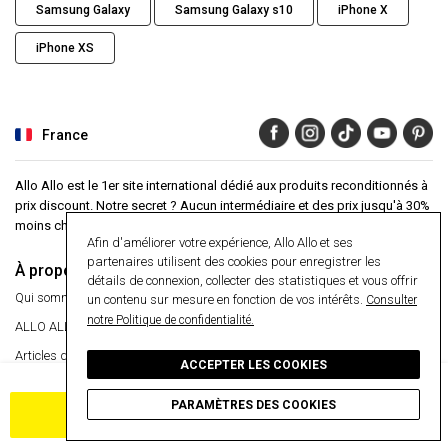
Samsung Galaxy
Samsung Galaxy s10
iPhone X
iPhone XS
France
Allo Allo est le 1er site international dédié aux produits reconditionnés à
prix discount. Notre secret ? Aucun intermédiaire et des prix jusqu'à 30%
moins cher que la moyenne du marché.
Afin d'améliorer votre expérience, Allo Allo et ses
partenaires utilisent des cookies pour enregistrer les
À propos
Aide
détails de connexion, collecter des statistiques et vous offrir
Qui sommes-nous ?
Centre d'aide
un contenu sur mesure en fonction de vos intérêts.
Consulter
notre Politique de confidentialité.
ALLO ALLO
VIP
Garantie 24 mois
Articles de presse
Paiement sécurisé
ACCEPTER LES COOKIES
Livraison gratuite
Gérer mes cookies
Livraison gratuite
PARAMÈTRES DES COOKIES
Retourner un article
AJOUTER AU PANIER
Informations