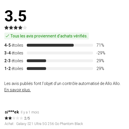
3.5
Tous les avis proviennent d'achats vérifiés.
4-5
étoiles
71%
3-4
étoiles
-29%
2-3
étoiles
29%
1-2
étoiles
29%
Les avis publiés font l'objet d'un contrôle automatisé de Allo Allo.
En savoir plus.
si***ek
Il y a 1 mois
2/5
Achat : Galaxy S21 Ultra 5G 256 Go Phantom Black