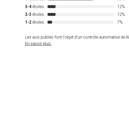
3-4
étoiles
12%
2-3
étoiles
12%
1-2
étoiles
7%
Les avis publiés font l'objet d'un contrôle automatisé de Al
En savoir plus.