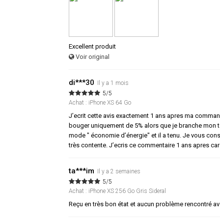
Excellent produit
Voir original
di***30
Il y a 1 mois
5/5
Achat : iPhone XS 64 Go
J’ecrit cette avis exactement 1 ans apres ma commande
bouger uniquement de 5% alors que je branche mon t
mode " économie d’énergie" et il a tenu. Je vous conse
très contente. J’ecris ce commentaire 1 ans apres ca
ta***im
Il y a 2 semaines
5/5
Achat : iPhone XS 256 Go Gris Sideral
Reçu en très bon état et aucun problème rencontré av