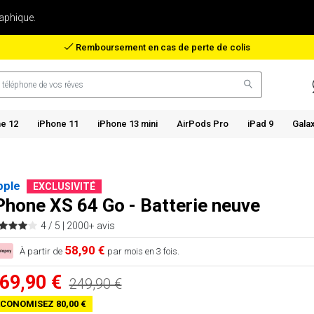
aphique.
Remboursement en cas de perte de colis
e 12
iPhone 11
iPhone 13 mini
AirPods Pro
iPad 9
Gala
pple
EXCLUSIVITÉ
Phone XS 64 Go - Batterie neuve
4 / 5 |
2000+ avis
58,90 €
À partir de
par mois en 3 fois.
69,90 €
249,90 €
CONOMISEZ 80,00 €