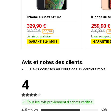
rie
iPhone XS Max 512 Go
iPhone XS M
329,90 €
259,90 €
360,00 €
310,00 €
-30,00 €
-5
Livraison gratuite
Livraison gratu
GARANTIE 24 MOIS
GARANTIE 2
Avis et notes des clients.
2000+ avis collectés au cours des 12 derniers mois.
4
Tous les avis proviennent d'achats vérifiés.
4-5
étoiles
69%