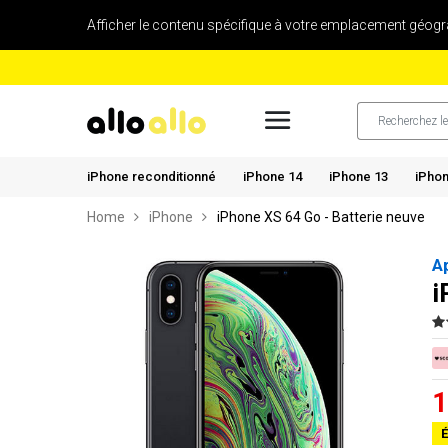
Afficher le contenu spécifique à votre emplacement géogr
iPhone reconditionné
iPhone 14
iPhone 13
iPhon
Home
iPhone
iPhone XS 64 Go - Batterie neuve
A
i
1
É