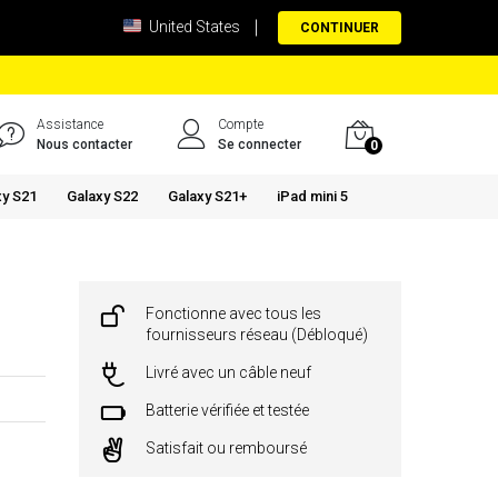
United States
CONTINUER
Assistance
Compte
Nous contacter
Se connecter
0
xy S21
Galaxy S22
Galaxy S21+
iPad mini 5
Fonctionne avec tous les
fournisseurs réseau (Débloqué)
Livré avec un câble neuf
Batterie vérifiée et testée
Satisfait ou remboursé