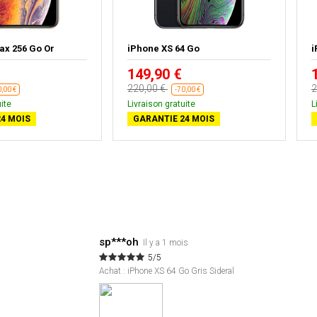
ax 256 Go Or
iPhone XS 64 Go
i
149,90 €
220,00 €
2
0,00 €
-70,00 €
ite
Livraison gratuite
L
4 MOIS
GARANTIE 24 MOIS
sp***oh
Il y a 1 mois
5/5
Achat : iPhone XS 64 Go Gris Sideral