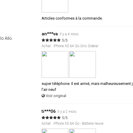
Articles conformes à la commande.
an***va
Il y a 4 mois
lo Allo.
5/5
Achat : iPhone XS 64 Go Gris Sideral
super téléphone. Il est arrivé, mais malheureusement je l
l'air neuf
Voir original
ti***06
Il y a 2 mois
5/5
Achat : iPhone XS 64 Go - Batterie neuve