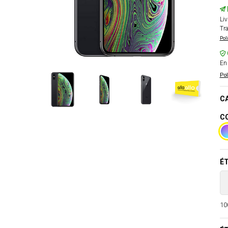
Liv
Tra
Pol
En 
Pol
CA
CO
ÉT
100