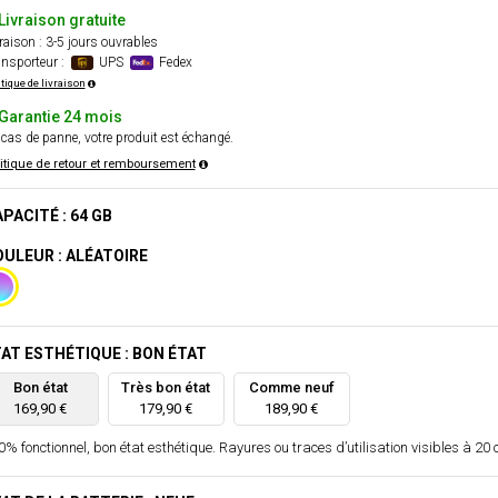
Livraison gratuite
raison : 3-5 jours ouvrables
nsporteur :
UPS
Fedex
itique de livraison
Garantie 24 mois
cas de panne, votre produit est échangé.
itique de retour et remboursement
PACITÉ : 64 GB
ULEUR : ALÉATOIRE
AT ESTHÉTIQUE : BON ÉTAT
Bon état
Très bon état
Comme neuf
169,90 €
179,90 €
189,90 €
% fonctionnel, bon état esthétique. Rayures ou traces d’utilisation visibles à 20 