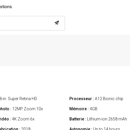
estions.
8-in. Super Retina HD
Processeur :
A12 Bionic chip
hoto :
12MP Zoom 10x
Mémoire :
4GB
idéo :
4K Zoom 6x
Batterie :
Lithium-ion 2658 mAh
abrication :
2018
Autonomie :
Up to 14 hours